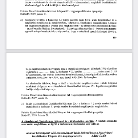
lakbér 
—  
csökkent
és 
növel
tényez
nélküli 
— 
kétszeresének 
megfelel
óvadékfizetési 
ő
ő
ő
ő
kötelezettséggel 
és 
a 
lakás 
felújítási 
kötelezettségével. 
Felel
s: 
Józsefvárosi 
Gazdálkodási 
Központ 
Zrt. 
vagyongazdálkodási 
igazgatója 
ő
Határid
: 
 2019.
 január
 21. 
ő
2.)
hozzájárul 
továbbá 
a  
határozat
 1.)
 pontja 
szerinti 
lakás 
bérl
általi 
felújításához 
és 
a 
ő
beruházási 
megállapodás 
megkötéséhez, 
valamint 
a 
Józsefvárosi 
Gazdálkodási 
Központ 
Zrt. 
Ingatlanszolgáltatási 
Irodája 
által 
meghatározott 
—  
az 
el
terjesztés 
mellékletét 
képez
ő
ő
—  
bruttó 
becsült 
felújítási 
költségeknek 
—  
kizárólag 
a 
fizetend
havi 
—  
bérleti 
díjba 
történ
ő
ő
egyenl
arányú 
beszámításához 
oly 
módon, 
hogy 
a 
számlával 
igazolt 
költségek
 100%-a, 
ő
189 
 75%-a
 kerülhet 
igazolt 
költségek
azaz 
a 
számlával 
nem 
teljesítésben 
elvégzett, 
míg 
a 
saját 
alatti,
 31,85 
 szám 
 VIII. 
kerület, 
 hrsz.-ú,
 Budapest
jóváírásra 
a 
2
tekintetében 
közszolgálati 
lakás 
komfortfokozatú, 
szobás, 
komfortos 
 alapterület
, 
egy 
m
ű
 3.924.300,- 
Ft
 összegben. 
ÁFA, 
azaz 
bruttó
 3.090.000,- 
Ft
 + 
legfeljebb
vállalt 
felújítási 
megállapodásban 
bérl
a  
beruházási 
feltétele, 
hogy 
a 
Az 
elszámolás 
ő
Ingatlanszolgáltatási 
Központ 
Zrt. 
Gazdálkodási 
és 
a  
Józsefvárosi 
munkákat 
elvégezze, 
leigazolja. 
a 
teljesítést 
Irodája 
igazgatója 
vagyongazdálkodási 
Központ 
Zrt. 
Gazdálkodási 
Felel
s: 
Józsefvárosi 
ő
 21. 
Határid
: 
 2019.
 január
ő
bérleti 
 1.)
 pontja 
szerinti 
Zrt.-t 
a 
határozat
Gazdálkodási 
Központ 
a  
Józsefvárosi 
3.)
felkéri 
megkötésére. 
beruházási 
megállapodás 
 pontja 
szerinti 
és 
a 
határozat
 2.)
szerz
dés 
ő
igazgatója 
Zrt. 
vagyongazdálkodási 
Gazdálkodási 
Központ 
s: 
Józsefvárosi 
Felel
ő
: 
 2019.
 február
 28. 
Határid
ő
szerz
dés 
 A
 bérleti 
Zrt. 
tájékoztatása 
alapján:
Központ 
 Józsefvárosi 
Gazdálkodási 
A
ő
sem 
vette 
át. 
nyilatkozatot 
az 
ügyfél 
a 
bérbeadói 
került 
megkötésre, 
nem 
 a 
 Józsefvárosi 
lakás 
bérbeadására
célú 
önkormányzati 
közszolgálati 
Javaslat 
 Zn.
ZÁRT 
tiLES
részére 
 dolgozója 
Központ
Gazdálkodási 