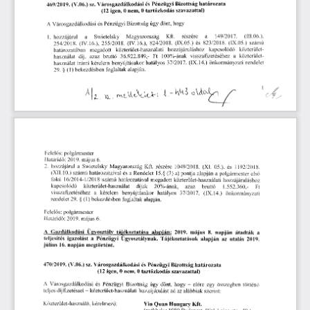
Bizottság 
határozata
Pénzügyi 
és 
Városgazdálkodási 
(V.06.)
 sz. 
469/2019. 
szavazattal)
 tartózkodás 
 nem,
 0
(12
 igen,
 0
dönt, 
hogy 
Pénzügyi 
Bizottság 
úgy 
és 
 Városgazdálkodási 
A
(111.06.). 
149/2017. 
részére 
a 
Magyarország 
Kft. 
Swietelsky 
hozzájárul 
a 
I. 
 (IX.05.) 
számú 
 823/2018.
 824/2018.
 (IX.05.) 
és
 (IV.16.),
 (IV.16.),
 255/2018.
254/2018.
közterület-
kapcsolódó 
hozzájáruláshoz 
közterület-használati 
megadott 
Határozatában 
közterület-
visszafizetéséhez 
a 
Ft
 100%-ának 
bruttó
 36.922.849,- 
díj, 
azaz 
használat 
rendelet
önkormányzati 
 37/2017.
 (IX.14.) 
benyújtásakor 
hatályos
iránti 
kérelem 
használat 
alapján. 
foglaltak 
 §  
 (1)
 bekezdésben 
29.
- 
kk3
Felel
s: 
polgármester 
ő
I 
latáridö:
 2019.
 május
 6. 
2.
 hozzájárul 
a  
Swietelsky 
Magyarország 
Kft. 
részére
 1049/2018.
 (Xl.
 05.),
 és
 1192/2018. 
(X11.10.)
 számú 
határozataival 
és 
a  
Rendelet
 15.§ 
(3)
 a) 
pontja 
alapján 
a 
polgármester 
els
ő
fokú
 16/2014-1/2018
 számú 
határozatával 
megadott 
közterület-használati 
hozzájáruláshoz 
kapcsolódó 
közterület-használat 
díjak 
20%-ának, 
azaz 
bruttó
 1.552.360,- 
Ft
visszafizetéséhez 
a 
kérelem 
benyújtásakor 
hatályos
 37/2017.
 (IX.14.) 
önkormányzati 
rendelet
 29.
 §  
 (1)
 bekezdésben 
foglaltak 
alapján. 
Felel
s: 
polgármester 
ő
Ilatáridö:
 2019.
 május
 6. 
 2019.
 május
 8.
A
 napján 
átadták 
a 
 Gazdálkodási 
Ügyosztály 
tájékoztatása 
alapján:
teljesítés 
igazolást 
a  
Pénzügyi 
Ügyosztálynak. 
Tájékoztatásuk 
alapján 
az 
utalás
 2019.
július
 16.
 napján 
megtörtént.
470/2019. 
(V.06.)
 sz. 
Városgazdálkodási 
és 
Pénzügyi 
Bizottság 
határozata
(12
 igen,
 0 
 nem,
 0 
 tartózkodás 
szavazattal)
A
 Városgazdálkodási 
és 
Pénzügyi 
Bizottság 
úgy 
dönt, 
hogy 
- 
el
re 
egy 
összegben 
történ
ő
ő
teljes 
díjfizetéssel 
- 
közterület-használati 
hozzájárulást
 ad
 az 
alábbiak 
szerint: 
Yin
 Quan 
Közterület-használó, 
Hungary 
Kft. 
kérelmez
: 
ő
(székhely:
 1089 
Budapest,
 Bíró 
Lajos 
utca
 49.) 