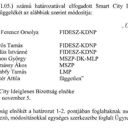
1.05.)
 számú 
határozatával 
elfogadott
 Smart 
City
üggelékét 
az 
alábbiak 
szerint 
módosítja: 
,.
 
Ferencz 
Orsolya 
FIDESZ-KDNP 
ös 
Tamás 
FIDESZ-KDNP 
ás 
Istvánné 
FIDESZ-KDNP
mon
 György 
MSZP-DK-MLP 
mássy 
Ákos 
MSZP 
abfy 
Tamás 
LMP 
tér 
Attila 
független" 
City
 Ideiglenes 
Bizottság 
elnöke 
.
 november
 5. 
ság 
elnökét 
a  
határozat
 1-2.
 pontjában 
foglaltaknak 
me
ez
, 
módosításokkal 
egységes 
szerkezetbe 
foglalt 
ügyr
ő