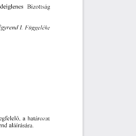
 Ideiglenes 
Bizottság 
ügyrend 
I.  
Fi/g 
gelcike 
gfelel
, 
a 
határozat 
ő
end 
aláírására. 