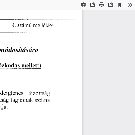
Current
Presentation
Open
Print
Download
To
View
Mode
4. 
 számú 
melléklet 
módosítására
tózkodás 
mellett)
 Ideiglenes 
Bizottság 
tság 
tagjainak 
száma
ja. 