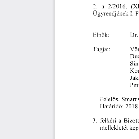
2.
 a
 2/2016. 
(X1
ügyrendjének 
I.  
F
Elnök: 
Dr.
Tagjai: 
Vör
Dud
Si
Ko
Jak
Pin
Felel
s:
 Smart 
ő
Ilatáridö:
 2018
3
 felkéri 
a 
Bizott
mellékletét 
kép