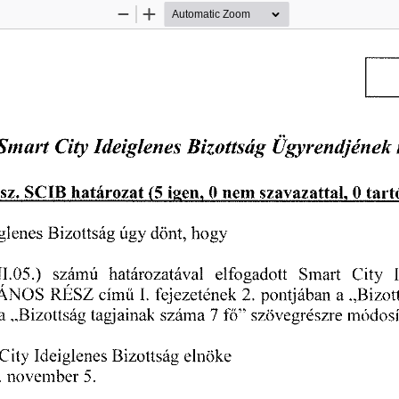
Zoom
Zoom
Out
In
Smart 
City
 Ideiglenes 
Bizottság 
Ügyrendjének 
 sz. 
SCIB 
határozat
 (5
 igen,
 0 
 nem 
szavazattal,
 0
 tar
iglenes 
Bizottság 
úgy 
dönt, 
hogy 
II.05.) 
számú 
határozatával 
elfogadott
 Smart 
City
ÁNOS 
RÉSZ 
cím
I.  
fejezetének
 2.
 pontjában 
a 
„Bizot
ű
a 
„Bizottság 
tagjainak 
száma
 7 
 f
"  
szövegrészre 
módosít
ő
City
 Ideiglenes 
Bizottság 
elnöke 
.
 november
 5. 