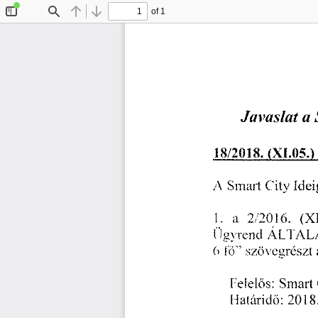
of 1
Toggle
Find
Previous
Next
Sidebar
Javaslat 
a 
 
18/2018. 
(X1.05.)
A 
Smart 
City
 Ide
I. 
a
 2/2016.
 (X
Eigyrend 
ÁLTAL
6  
lb"
 szövegrészt 
Felelös:
 Smart 
Elatáridö:
 2018