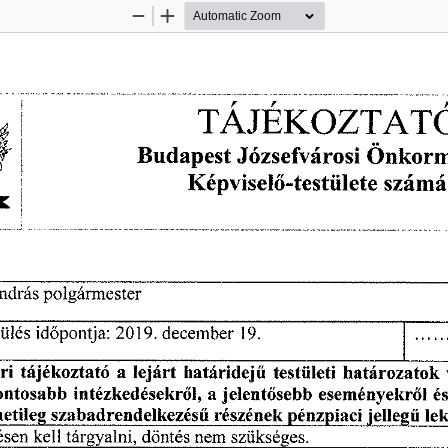
Zoom
Zoom
Out
In
TÁJÉKOZTAT
Budapest
 Józsefvárosi 
Önkorm
Képvisel
-testülete 
számá
ő
Andras
 polgármester
 
ülés 
id
pontja:
 2019.
 december
 19.
ő
ri 
tájékoztató 
a  
lejárt 
határidej
testületi 
határozatok 
ű
ontosabb 
intézkedésekr
l, 
a 
jelent
sebb 
eseményekr
l  
és
ő
ő
ő
etileg 
szabadrendelkezés
részének 
pénzpiaci 
jelleg
le
ű
ű
ésen 
kell 
tárgyalni, 
döntés 
nem 
szükséges. 