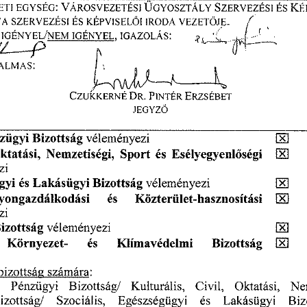
ES
TI 
EGYSÉG: 
VÁROSVEZETÉSI 
ÜGYOSZTÁLY 
SZERVEZÉSI
 KÉ
 ES
7
VA
 SZERVEZÉSI
 KÉPVISEL
I  
IRODA 
VEZET
JE, 
Ő
Ő
'//,.. 
.?, 
 
IGÉNYEL/NEM 
IGÉNYEL, 
IGAZOLÁS: 
....f
 _••••( 
' 
• 
1---P
ALMAS: 
 DR.
CZUKKERNE
 PINTÉR 
ERZSÉBET 
JEGYZ
Ő
zügyi 
Bizottság 
véleményezi
El
ktatási, 
Nemzetiségi,
 Sport
 és 
Esélyegyenl
ségi
x
ő
i 
gyi 
és 
Lakásügyi 
Bizottság 
véleményezi
El
yongazdálkodási 
és 
Közterület-hasznosítási
3
i 
izottság 
véleményezi
3
Környezet- 
és 
Klímavédelmi 
Bizottság
El
bizottság 
számára:
 
Pénzügyi 
Bizottság/ 
Kulturális, 
Civil, 
Oktatási, 
Nem
izottság/ 
Szociális, 
Egészségügyi 
és 
Lakásügyi 
Biz