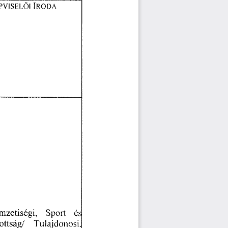
PVISEL
I  
IRODA 
Ő 
zetiségi, 
Sport 
é.
ottság/ 
Tulajdonosi 