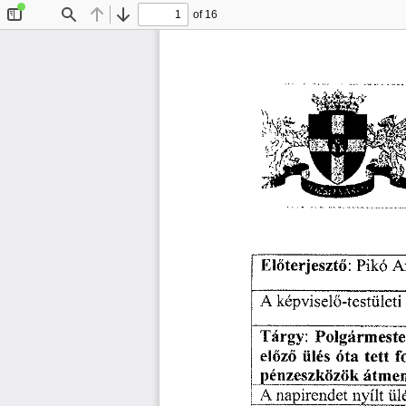
of 16
Toggle
Find
Previous
Next
Sidebar
El
terjeszt
:  
Pikó
 
ő
ő
A
 képvisel
-testületi
ő
Tárgy: 
Polgármeste
el
z
ülés 
óta 
tett 
f
ő
ő
pénzeszközök 
átmen
A 
 napirendet 
nyílt 
ül