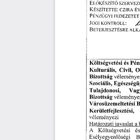
EL
KÉSZÍT
SZERVEZE
Ő
Ő 
KÉSZÍTETTE: 
CZ1RA
 E
PÉNZÜGYI 
FEDEZETET
JOGI 
1
KONTROLL: 
BETERJESZTÉSRE 
ALK
Költségvetési 
és 
Pén
Kulturális, 
Civil, 
O
Bizottság 
véleményez
Szociális, 
Egészségü
Tulajdonosi, 
Vag
Bizottság 
véleményez
Városüzemeltetési 
B
Kerületfejlesztési, 
véleményezi 
Határozati 
javaslat 
a 
A 
Költségvetési 
és
Esélyegyenl
ségi 
B
ő