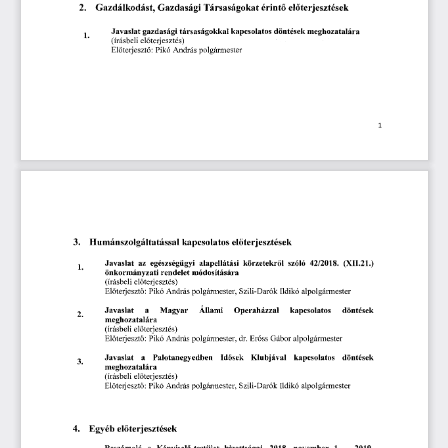
2.
 Gazdálkodást, 
Gazdasági 
Társaságokat 
érint
el
terjesztések
ő
ő
Javaslat 
gazdasági 
társaságokkal 
kapcsolatos 
döntések 
meghozatalára 
1.
(írásbeli 
el
terjesztés) 
ő
El
terjeszt
: 
Pikó
 Andras
 polgármester
ő
ő
1 
3.
Humánszolgáltatással 
kapcsolatos 
el
terjesztések
ő
 42/2018.
Javaslat 
az 
egészségügyi 
alapellátási 
körzetekr
l  
szóló
 (XII.21.) 
ő
1.
önkormányzati 
rendelet 
módosítására 
(írásbeli 
el
terjesztés) 
ő
El
terjeszt
: 
Pikó 
András 
polgármester, 
Szili-Darók 
Ildikó 
alpolgármester 
ő
ő
 Magyar
Javaslat 
a
 Állami 
Operaházzal 
kapcsolatos 
döntések 
2 
. 
meghozatalára 
(írásbeli 
el
terjesztés) 
ő
El
terjeszt
: 
Pikó 
András 
polgármester, 
dr. 
Er
ss 
Gábor 
alpolgármester
ő
ő
ő
Javaslat 
a 
Palotanegyedben 
Id
sek 
Klubjával 
kapcsolatos 
döntések 
ő
3.
meghozatalára 
(írásbeli 
el
terjesztés) 
ő
El
terjeszt
: 
Pikó 
András 
polgárniester, 
Szili-Darók 
Ildikó 
alpolgármester
ő
ő
4.
Egyéb 
el
terjesztések
ő
 2018.
 1.
 2019.
Beszámoló 
a 
Képvisel
-testület 
bizottságai
 november
 —