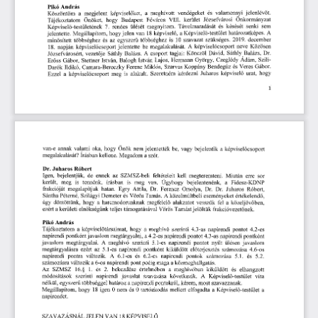
András 
Pikó 
t. 
valamennyi 
jelenlév
vendégeket 
és 
ket, 
a  
meghívott 
megjelent 
képvisel
Köszöntöm 
a 
ő
ő
Önkormányzat 
kerület 
Józsefvárosi 
város 
VIII. 
hogy
 Budapest
 F
Önöket, 
Tájékoztatom 
ő
senki 
sem 
Távolmaradását 
és 
késését 
megnyitom. 
 rendes 
ülését 
-testületének
 7.
Képvisel
ő
határozatképes.
 A
-testület 
, 
a 
Képvisel
jelen 
van
 18
 képvisel
Megállapítom, 
hogy 
jelentette. 
ő
ő
 2019.
 december
 szavazat 
szükséges.
többséghez 
is
 10
és 
az 
egyszer
sített 
többséghez 
min
ű
ő
Közösen 
csoport 
neve 
megalakulását.
 A
 képvisel
jelentette 
be 
képvisel
csoport 
18.
 napján 
ő
ő
Sáthly 
Balázs, 
Dr. 
Könczöl 
Dávid, 
 A
 csoport 
tagjai: 
je 
Sáthly 
Balázs.
Józsefvárosért, 
vezet
ő
Ádám, 
Szili-
 György, 
Czegledy 
Lajos,
 Hermann
Balogh 
István 
Stettner 
István, 
Er
ss 
Gábor, 
ő
 Gabor.
Bendegúz 
és 
Veres
Koppány 
Miklós, 
Szarvas 
Ferenc 
Ildikó, 
Camara-Bereczky 
Darók 
hogy 
képvisel
urat, 
kérdezni 
Juharos 
Szeretném 
meg 
is 
alakult. 
csoport 
Ezzel 
a  
képvisel
ő
ő
van-e 
annak 
valami 
oka, 
hogy 
Önök 
nem 
jelentették 
be, 
vagy 
bejelentik 
a 
képvisel
csoport 
ő
megalakulását? 
Írásban 
kellene. 
Megadom 
a 
szót. 
Dr. 
Juharos 
Róbert 
Igen, 
bejelentjük,
 de
 ennek 
az 
SZMSZ-beli 
feltételeit 
kell 
megteremteni. 
Miután 
erre 
sor 
került, 
meg 
is 
tennénk, 
írásban 
is 
meg 
van. 
Úgyhogy 
bejelentenénk, 
a 
Fidesz-KDNP 
frakcióját 
megalapítjuk 
hatan. 
Egry 
Attila, 
Dr. 
Ferencz 
Orsolya, 
Dr. 
Dr. 
Juharos
 Robert,
Sántha 
Pétemé, 
Szilágyi 
Demeter 
és 
Vörös 
Tamás.
 A
 közelmúltbeli 
eseményeket 
értékelend
, 
ő
úgy 
döntöttünk, 
hogy 
a  
harcmodorunknak 
megfelel
alakzatot 
vesszük 
fel 
a  
közeljöv
ben, 
ő
ő
ezért 
a 
kerületi 
elnökségünk 
teljes 
támogatásával 
Vörös 
Tamást 
jelöltük 
frakcióvezet
nek. 
ő
Pikó
 Andras
Tájékoztatom 
a  
képvisel
társaimat, 
hogy 
a 
meghívó 
szerinti
 4.3-as
 napirendi 
pontot
 4.2-es
ő
napirendi 
pontként 
javaslom 
megtárgyalni, 
a 
 4.2-es
 napirendi 
pontot
 4.3-as
 napirendi 
pontként 
javaslom 
megtárgyalni.
 A
 meghívó 
szerinti
 5.1-es
 napirendi 
pontot 
nyílt 
ülésen 
javaslom 
megtárgyalásra 
ezért 
az
 5.1-es
 napirendi 
pontként 
kiküldött 
el
terjesztés 
számozása
 4.6
-os
ő
napirendi 
pontra 
változik.
 A 
6.1-es
 és
 6.2-es
 napirendi 
pontok 
számozása
 5.1.
 és
 5.2.
számozásra 
változik 
a 
6-os 
napirendi 
pont 
pedig 
maga 
a 
közmeghallgatás. 
Az 
SZMSZ
 16.§ 
1.
 és
 2.
 bekezdése 
értelmében 
a 
meghívóban 
kiküldött 
és 
elhangzott 
módosítások 
szerinti 
napirendi 
javaslat 
szavazása 
következik.
 A
 Képvisel
-testület 
vita 
ő
nélkül, 
egyszer
többséggel 
határoz 
a 
napirendi 
pontokról, 
kérem, 
most 
szavazzanak. 
ű
Megállapítom, 
hogy
 18
 igen
 0
 nem 
és
 0 
 tartózkodás 
mellett 
elfogadta 
a 
Képvisel
-testület 
a 
ő
napirendet. 
SZAVAZÁSNÁL 
JELEN 
VAN
 18
 KÉPVISEL
Ő