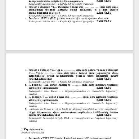
és kapcsolódó külön szolgáltatási díjak elengedésére
ZÁRT ÜLÉS 
Előterjesztő: Kovács Ottó – a Kisfalu Kft. ügyvezető igazgatója
Javaslat a Budapest VIII., Diószeghy Sámuel utca ................. szám alatti lakás
2.
házfelügyelői   szolgálati   lakásként   történő   kijelölésére,   és   a   fenti   lakásba
házfelügyelő/bérlő kijelölésére
ZÁRT ÜLÉS 
Előterjesztő: Kovács Ottó – a Kisfalu Kft. ügyvezető igazgatója
Javaslat a 118/2013. (II. 11.) számú határozat kijavítására ajtószám elírás miatt
3.
Előterjesztő: Kovács Ottó – a Kisfalu Kft. ügyvezető igazgatója
ZÁRT ÜLÉS 
Javaslat a Budapest VIII., Víg u. ............. szám alatti lakásra, valamint a Budapest
4.
VIII., Víg u. .............. szám alatti lakásra fennálló bérleti jogviszonyok közös
megegyezéssel   történő   megszüntetésére,   pénzbeli   térítés   megfizetése   mellett
(PÓTKÉZBESÍTÉS)
ZÁRT ÜLÉS
Előterjesztő: Kovács Ottó – a Kisfalu Kft. ügyvezető igazgatója
A Budapest, VIII. kerület Rákóczi út ........... szám alatti ingatlanra vonatkozó
5.
elővásárlási jogról lemondás
ZÁRT ÜLÉS 
Előterjesztő:   Szűcs   Tamás   –   a   Vagyongazdálkodási   és   Üzemeltetési   Ügyosztály
vezetője
A Budapest, VIII. kerület Puskin utca .............. szám alatti ingatlanra vonatkozó
6.
elővásárlási jogról lemondás
ZÁRT ÜLÉS 
Előterjesztő:   Szűcs   Tamás   –   a   Vagyongazdálkodási   és   Üzemeltetési   Ügyosztály
vezetője
„Kálvária tér kiviteli tervek és Teleki tér közösségi zöldfelület tervezési szolgáltatás
”
7.
tárgyú közbeszerzési eljárás  
eredményének megállapítása bírálóbizottság döntése
alapján 
(PÓTKÉZBESÍTÉS)
ZÁRT ÜLÉS
Előterjesztő: Fernezelyi Gergely DLA – a Városfejlesztési és Főépítészi Ügyosztály
vezetője
2. Képviselő-testület
(írásbeli előterjesztés)
Beszámoló a BRFK VIII. kerületi Rendőrkapitányság 2012. évi tevékenységéről
1.