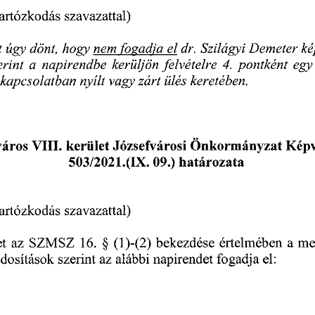
tartózkodás 
szavazattal)
t 
úgy 
dönt, 
hogy 
nem 
fogadia 
el 
dr. 
Szilágyi 
Demeter 
ké
erint 
a  
napirendbe 
kerüljön 
felvételre
 4.
 pontként 
egy
 
kapcsolatban 
nyílt 
vagy 
zárt 
ülés 
keretében.
város 
VIII. 
kerület 
Józsefvárosi 
Önkormányzat 
Képv
 09.)
 határozata
503/2021.(IX.
szavazattal)
tartózkodás 
t 
az 
SZMSZ
 16.
 §  
 (1)-(2)
 bekezdése 
értelmében 
a  
me
az 
alábbi 
napirendet 
fogadja 
el: 
dosítások 
szerint 