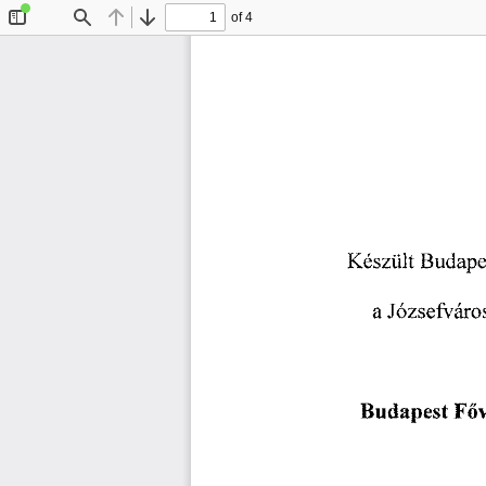
of 4
Toggle
Find
Previous
Next
Sidebar
Készült
 Budape
a 
Józsefváros
Budapest
 F
ő