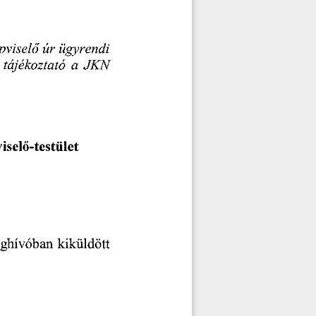
pvisel
úr 
ügyrendi 
ő
 
tájékoztató 
a 
JKN 
isel
-testület 
ő
ghívóban 
kiküldött 