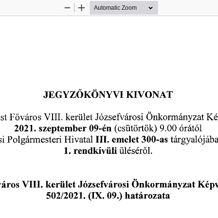
Zoom
Zoom
Out
In
JEGYZ
KÖNYVI 
KIVONAT 
Ő
Józsefvárosi 
Önkormányzat 
Ké
st
 F
város 
VIII. 
kerület 
ő
2021.
 szeptember 
09-én 
(csütörtök)
 9.00
 órától 
III. 
emelet 
300-as 
tárgyalójáb
i 
Polgármesteri 
Hivatal 
1.
 rendkívüli 
ülésér
l.
ő
város 
VIII. 
kerület 
Józsefvárosi 
Önkormányzat 
Képv
502/2021. 
(IX. 
09.)
 határozata