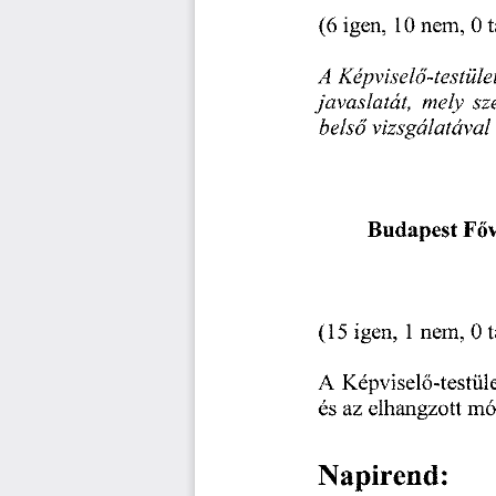
(6
 igen,
 10
 nem,
 0 
 
A 
 Képvisel
-testüle
ő
javaslatát, 
mely 
sz
bels
vizsgálatával
ő
Budapest
 F
ő
(15
 igen,
 1 
 nem,
 0 
 
A
 Képvisel
-testüle
ő
és 
az 
elhangzott 
mó
Napirend: