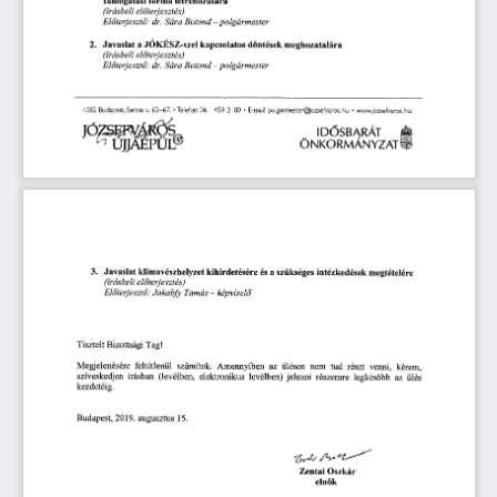
(írásbeli 
el
terjesztés) 
ő
El
terjeszt
: 
dr. 
—polgármester
Sára 
Botond 
ő
ő
2.
Javaslat 
a 
JÖKÉSZ-szel 
kapcsolatos 
döntések 
meghozatalára 
(írásbeli 
el
terjesztés) 
ő
El
terjeszt
: 
dr. 
Sára 
Botond 
— 
polgármester 
ő
ő
I 
 082 
Budapest,
 Baross
 u 
63-67.
 •  
Telefon:
 06 
1  
459 
2100
 • 
E-mail:polgarrnester©jozsefvaros. 
hu
•  
www.jozseNaros. 
hu
JÖVS 
S 
ID
SBARÁT 
Ő
UJJAEPÜL@
ÖNKORMÁNYZAT 
3.
 Javaslat 
klimavészhelyzet 
kihirdetésére 
és 
a 
szükséges 
intézkedések 
megtételére 
(írásbeli 
el
terjesztés) 
ő
El
terjeszt
: 
Jakae 
Tamás 
—  
képvisel
ő
ő
ő
Tisztelt 
Bizottsági
 Tag!
Megjelenésére 
feltétlenül 
számítok. 
Amennyiben 
az 
ülésen 
nem 
tud 
részt 
venni, 
kérem, 
szíveskedjen 
írásban 
(levélben, 
elektronikus 
levélben) 
jelezni 
részemre 
legkés
bb 
az 
ülés 
ő
kezdetéig.
Budapest, 
2019.
 augusztus
 15.
Zentai 
Oszkár 
elnök