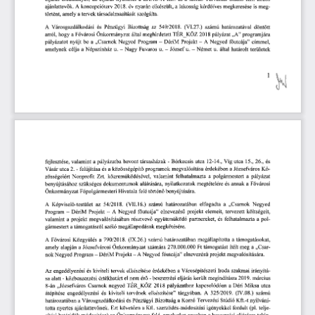
ajánlattev
k.
 A
 koncepcióterv
 2018.
 év 
nyarán 
elkészült, 
a 
lakosság 
kérd
íves 
megkeresése 
is 
meg-
ő
ő
történt, 
amely 
a 
tervek 
társadalmasítását 
szolgálta.
A
 Városgazdálkodási 
és 
Pénzügyi 
Bizottság 
az
 549/2018.
 (VI.27.) 
számú 
határozatával 
döntött 
arról, 
hogy 
a  
F
városi 
Önkormányzat 
által 
meghirdetett 
TÉR_KÖZ
 2018
 pályázat
 „A"
 programjára 
ő
pályázatot 
nyújt 
be 
a  
„Csarnok 
Negyed 
Program 
—  
DériM 
Projekt 
— 
 A
 Negyed 
f
utcája" 
címmel, 
ő
amelynek 
célja 
a  
Népszínház
 u
 —  
Nagy 
Fuvaros
 u.
 —  
József
 u.
 —  
Német
 u.
 által 
határolt 
területek 
26.,
 és 
társasházak 
- 
Bérkocsis 
utca
 12-14.,
 Víg 
utca
 15., 
fejlesztése, 
valamint 
a 
pályázatba 
bevont 
programok 
megvalósítása 
érdekében 
a 
Józsefváros 
Kii-
Vásár 
utca
 2.
 -  
felújítása 
és 
a 
közösségépít
ő
polgármestert 
a  
pályázat 
Zrt. 
közrem
ködésével, 
valamint 
felhatalmazta 
a 
zösségeiért 
Nonprofit 
ű
és 
annak 
a 
F
városi 
szükséges 
dokumentumok 
aláírására, 
nyilatkozatok 
megtételére 
benyújtásához 
ő
polgármesteri 
Hivatala 
felé 
történ
benyújtására.
Önkormányzat 
F
ő
ő
a  
„Csarnok 
Negyed 
 54/2018.
 (VII.16.) 
számú 
határozatában 
elfogadta 
A
 Képvisel
-testület 
az
ő
elnevezés
projekt 
elemeit, 
tervezett 
költségeit, 
Program 
—  
DériM 
Projekt 
— 
 A
 Negyed 
f
utcája" 
ű
ő
köd
partnereket, 
és 
felhatalmazta 
a 
pol-
valamint 
a  
projekt 
megvalósításában 
résztvev
együttm
ű
ő
ő
megállapodások 
megkötésére.
gármestert 
a 
támogatásról 
szóló 
határozatában 
megállapította 
a 
támogatásokat, 
városi 
Közgy
lés 
a  
 790/2018.
 (IX.26.) 
számú 
A
 F
ű
ő
 270.000.000 
Ft
 támogatást 
ítélt 
meg 
a 
„Csar-
amely 
alapján 
a 
Józsefvárosi 
Önkormányzat 
számára
— 
 A 
 Negyed 
f
utcája" 
elnevezés
projekt 
megvalósítására. 
nok 
Negyed 
Program 
—  
DériM 
Projekt 
ő
ű
Iroda 
szakmai 
irányítá-
kiviteli 
tervek 
elkészítése 
érdekében 
a 
Városépítészeti 
Az 
engedélyezési 
és 
megindításra
 2019.
 március 
értékhatárt 
el 
nem 
ér
- 
beszerzési 
eljárás 
került 
sa 
alatt 
- 
közbeszerzési 
ő
utca 
 2018
 pályázathoz 
kapcsolódóan 
a  
Déri 
Miksa 
„Józsefváros 
Csarnok 
negyed 
TÉR_KÖZ
8-án 
számú 
elkészítése" 
tárgyában.
 A 
325/2019.
 (IV.08.) 
átépítése 
engedélyezési 
és 
kiviteli 
tervének 
Bizottság 
a 
Korzó 
Tervezési
 Studio
 Kft.-t 
nyilvání-
határozatában 
a 
Városgazdálkodási 
és 
Pénzügyi 
(pl. 
telje-
en 
a 
Kft. 
szerz
dés-módosítási 
igényekkel 
fordult 
totta 
nyertes 
ajánlattev
nek. 
Ezt 
követ
ő
ő
ő
a 
beszerzési 
eljárásra 
tekin-
módosítása) 
az 
Önkormányzat 
felé, 
amelyeket 
azonban 
sítési 
határid
k 