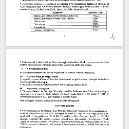
ő
az 
kivitelezése 
nyílt 
munkaárkos 
fektetéssel 
történik, 
A
 gázvezeték 
kiváltása 
és 
bekötések 
vonatkozó 
technológiai 
el
írásai 
szerint.
 A 
 közte-
NKM 
Földgázhálózati
 KR
 vezetéképítésre 
ő
és 
zöld 
területet 
érintenek: 
aszfalt 
burkolatú 
járdát, 
úttestet 
rületi 
munkák 
Helyrajzi 
szám 
Közterület 
másodrend
f
út)
35123/7
Teleki 
László 
tér 
(belterületi 
ű
ő
tér 
—  
zöld 
terület)
35388
Teleki 
László 
tér 
(FIDO 
35386
Dobozi 
utca
35400
Dobozi 
utca
35865/3
Kálvária 
tér
35903 
Sámuel 
utca
Diószegi 
1 
A
 kivitelezéssel 
érintett 
utcák 
az 
Önkormányzat 
tulajdonában 
állnak, 
így 
a 
gázvezeték 
építés 
közterületi 
munkáihoz 
szükséges 
a 
tulajdonos 
Önkormányzat 
hozzájárulása.
H. 
A
 beterjesztés 
indoka 
Az 
el
terjesztés 
tárgyában 
a 
döntés 
meghozatala 
a 
Tisztelt 
Bizottság 
hatásköre. 
ő
III.
A
 döntés 
célja, 
pénzügyi 
hatása 
Az 
engedélyezéshez, 
illetve 
a 
közterületi 
kivitelezések 
megindításához 
szükséges 
a 
tulajdonos 
Önkormányzat 
hozzájárulása.
A 
 tulajdonosi 
döntésnek 
Önkormányzatot 
érint
pénzügyi 
hatása 
nincs.
ő
IV.
Jogszabályi 
környezet
A
 Városgazdálkodási 
és 
Pénzügyi 
Bizottság 
hatásköre
 Budapest
 Józsefvárosi 
Önkormányzat 
vagyonáról 
és 
a  
vagyon 
feletti 
tulajdonosi 
jogok 
gyakorlásáról 
szóló
 66/2012.
 (XII.13.) 
önkormányzati 
rendelet
 17.
 § 
 (1)
 bekezdés 
e) 
pontján 
alapul. 
Fentiek 
alapján 
kérem 
az 
alábbi 
határozati 
javaslat 
elfogadását. 
Határozati 
javaslat
A
 Városgazdálkodási 
és 
Pénzügyi 
Bizottság 
úgy 
dönt, 
hogy 
tulajdonosi 
hozzájárulását 
adja 
— 
az 
NKM 
Földgázhálózati 
Kft.
 (1081 
Budapest,
 II. 
János 
Pál 
pápa
 ter 
20.)
 megbízásából 
a 
Di-
namika 
Kft. 
(cégjegyzékszám:
 01 
09 
902535;
 székhely:
 1141 
Budapest,
 Szugló
 u. 
176.)
 által 
készített,
 Budapest
 VIII. 
kerület, 
Diószegi 
Sámuel 
utca 
—  
Baross 
utca 
—  
Dobozi 
utca 
—  
Teleki 
László 
tér 
területén 
üzemel
DN
 300
 acél 
nagy-középnyomású 
gázvezeték 
kiviteli 
terv 
(Tsz:
ő
2019/78)
 szerinti 
kiváltásának, 
kiépítésének 
közterületi 
munkáihoz, 
az 
alábbi 
feltételekkel 
és 
kikötésekkel: 