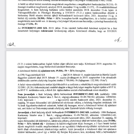
A
 bérl
az 
el
z
bérleti 
szerz
dés 
megkötését 
megel
megállapított 
z
en 
a 
bankszámlára
 50.310,- 
Ft
ő
ő
ő
ő
ő
ő
összeg
óvadékot 
megfizetett, 
amelyet
 2018.
 december 
31-ig 
további
 13.572,
 - 
 Ft
 óvadékfeltöltéssel 
ű
kiegészített.
 A
 fenti 
helyiség 
bérletére 
szóló 
bérleti 
szerz
dés
 2018.
 december 
31-én 
lejárt.
 A
ő
Városgazdálkodási 
és 
Pénzügyi 
Bizottság 
a
 535/2019. 
(V.21.)
 számú 
határozatában 
döntött 
a 
bérlemény 
Bérl
részére 
történ
újbóli 
bérbeadásáról 
határozott 
id
re,
 2021.
 december 
31-ig.
 A
ő
ő
ő
bérleti 
díj 
mértéke
 28.500,-
 Ft/hó 
+ 
ÁFA 
összegben 
került 
megállapításra,
 de
 a 
bérleti 
szerz
dés 
ő
megkötésére 
nem 
került 
sor.
 A 
 társaság 
a 
helyiséget 
folyamatosan 
használja, 
a 
jelenlegi 
használati 
díj 
összege
 17.236,- 
Ft.
Az 
INTERDENT-2002 
Kft.
 2019.
 július 
23-án 
ismételt 
bérbevételi 
kérelmet 
nyújtott 
be 
a 
fent 
ismertetett 
helyiségre 
raktározási 
tevékenység 
céljára. 
Kérelmez
el
adta, 
hogy 
az
 535/2019.
ő
ő
c702,47C_ 
 augusztus
 16.
díjat 
vállalni 
nem 
tudja. 
Kérelmez
 2019.
 számú 
határozatban 
foglalt 
bérleti 
(V.21.)
ő 
hogy 
bérbevételi 
kérelmét 
fenntartja.
napján 
meger
sítette, 
ő
 + 
ÁFA 
összegben.
díj 
ajánlatot 
tett,
 19.500,- 
Ft
A 
 kérelmez
bérleti 
ő
és 
Bártfai 
László 
által
 2019.
 február
 11.
 napján 
készített 
-Vagyonértékel
Kft 
(Lakatos 
Ferenc) 
A 
CPR
ő
és
 2019.
 szeptember 
5-én 
aktualizált 
által
 2019.
 február
 19.
 napján 
jóváhagyott 
független 
szakért
ő
 132.500,-
 Ft/m
2
).
forgalmi 
értéke
 5.700.000,- 
Ft
 (fajlagosan:
értékbecslés 
szerint 
a 
helyiség 
a 
rehabilitáció 
megvalósításáról 
szóló
terület 
kijelölésér
l 
és 
a 
területen 
A 
 helyi 
város-rehabilitációs 
ő
magába 
foglaló 
épület 
a 
HVT 
II. 
rendelet 
alapján 
a 
tárgyi 
helyiséget 
32/2001. 
(X.26.)
 önkormányzati 
akadálya. 
tájékoztatása 
szerint 
a 
bérbeadásnak 
nincs 
V. 
területekre 
esik, 
a 
Rév8 
Zrt. 
és 
HVT 
Kit 
(székhely:
 1086 
újbóli 
bérbeadását 
INTERDENT-2002 
Nem 
javasoljuk 
a  
fenti 
helyiség 
 12844364-
cégjegyzékszáma:
 01-09-706182;
 adószám.
 Karácsony 
Sándor 
utca
 2.
 fszt.4.; 
Budapest,
 31.
részére 
határozott 
id
re,
 2021.
 december
Pencz 
Mónika 
Etelka 
ügyvezet
) 
2-42;
 képviseli: 
ő
ő
a 
helyiség 
forgalmi 
értékének
 100
felmondási 
id
kikötésével 
raktározás 
céljára, 
napjáig,
 30
 napos 
ő
bérleti 
díj 
ajánlatot 
bérleti 
díj 
összegen, 
mivel 
a 
kérelmez
%-ának 
figyelembevételével 
számított, 
ő
összegét. 
után 
fizetend
közös 
költség 
fedezi 
az 
Önkormányzatnak 
a 
helyiség 
tett, 
ami 
ő
 1086 
Budapest,
INTERDENT-2002 
Kft. 
(székhely:
a 
fenti 
helyiség 
újbóli 
bérbeadását 
Javasoljuk 
 12844364-2-42;
cégjegyzékszáma:
 01-09-706182;
 adószám:
Karácsony 
Sándor 
utca
 2.
 fszt.4.; 
 napjáig,
 30
határozott 
id
re,
 2021.
 december
 31.
Pencz 
Mónika 
Etelka 
ügyvezet
)  
részére 
képviseli: 
ő
ő
-
kérelmez
által 
tett 
bérleti 
díjon, 
azaz
 19.500,
id
kikötésével, 
raktározás 
céljára, 
a 
napos 
felmondási 
ő
ő
a  
 3  
 havi 
bruttó 
bérleti 
közüzemi 
és 
különszolgáltatási 
díjak 
összegen, 
Ft/hó 
+ 
ÁFA 
bérleti 
díj 
+ 
nyilatkozat 
leend
és 
az 
egyoldalú 
kötelezettségvállalási 
díjnak 
megfelel
óvadék 
megfizetésének 
ő
ő
ajánlaton 
Azért 
javasoljuk 
a  
kérelmez
által 
tett 
elkészítésének 
kötelezettsége 
mellett. 
bérl
általi 
ő
ő
bérbeadásból 
folyamatos 
lesz, 
mindezen 
felül 
a 
mivel 
így 
a 
bérleti 
díj 
fizetése 
történ
bérbeadást, 
ő