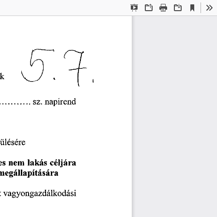
Current
Presentation
Open
Print
Download
To
View
Mode
ek 
sz. 
napirend 
 ülésére 
es 
nem 
lakás 
céljára 
megállapítására 
vagyongazdálkodási 
 