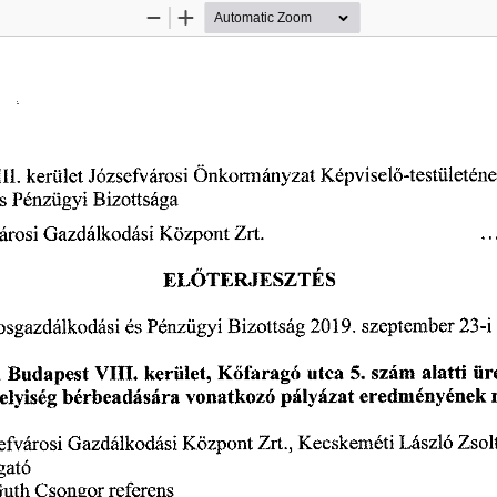
Zoom
Zoom
Out
In
-testületén
Önkormányzat 
Képvisel
kerület 
Józsefvárosi 
II. 
ő
Bizottsága 
s 
Pénzügyi 
Zrt.  
Gazdálkodási 
Központ 
árosi 
TERJESZTÉS
EL
Ő
 szeptember
 23-i
Bizottság
 2019.
osgazdálkodási 
és 
Pénzügyi 
alatti 
ür
K
faragó 
utca
 5.
 szám 
 Budapest
 VIII. 
kerület, 
ő
pályázat 
eredményének 
bérbeadására 
vonatkozó 
elyiség 
Kecskeméti 
László 
Zsolt
Gazdálkodási 
Központ 
Zrt., 
efvárosi 
gató 
referens
Guth
 Csongor 