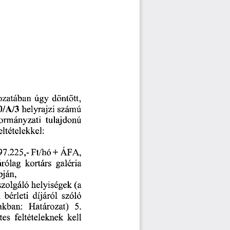
ozatában 
úgy 
döntött, 
számú
0/A/3
 helyrajzi 
tulajdonú 
ormányzati 
eltételekkel: 
ÁFA, 
 97.225,-
 Ft/hó 
+ 
galéria 
árólag 
kortárs 
pján,
helyiségek 
(a 
szolgáló 
díjáról 
szóló
 
bérleti 
Határozat)
 5.
akban: 
kell 
tes 
feltételeknek 