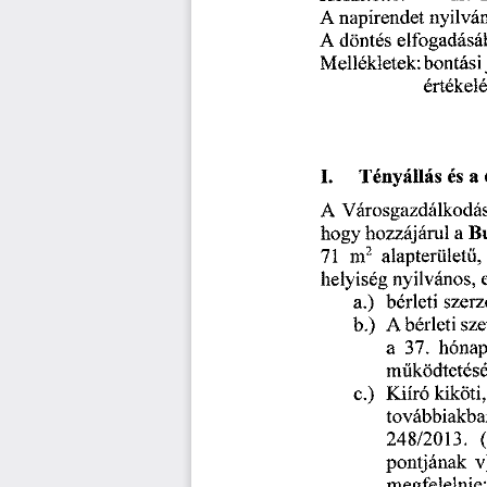
A 
 napirendet 
nyilvá
A 
 döntés 
elfogadásá
Mellékletek: 
bontási 
értékelé
 a  
I. 
Tényállás
 es
A
 Városgazdálkodás
hogy 
hozzájárul 
a 
 B
 alapterület
,
71
 ni
2
ű
helyiség 
nyilvános, 
a.)
bérleti 
szerz
 bérleti 
sze
b.)
A
a  
 37.
 hónap
m
ködtetés
ű
c.)
Kiíró 
kiköti,
továbbiakba
248/2013.
 v
pontjának
megfelelnie: