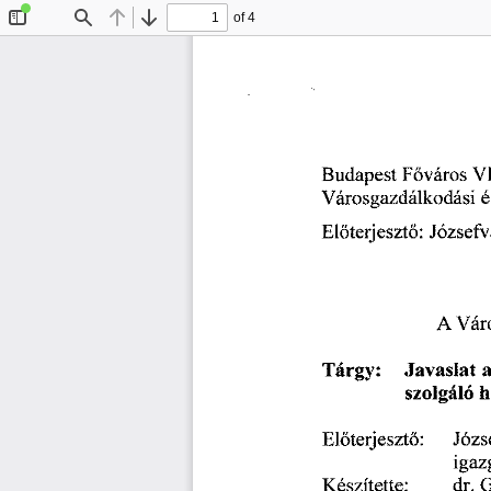
of 4
Toggle
Find
Previous
Next
Sidebar
Budapest
 F
város 
VI
ő
é
Városgazdálkodási 
terjeszt
: 
Józsefv
El
ő
ő
 Vár
A
Tárgy: 
Javaslat 
a
szolgáló 
h
terjeszt
: 
Józs
El
ő
ő
igaz
dr.
 
Készítette: 