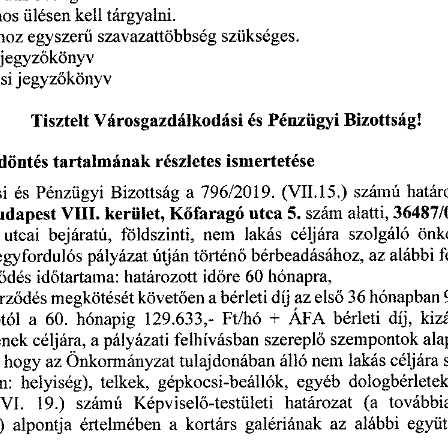
ülésen 
kell 
tárgyalni.
nos 
szükséges. 
egyszer
szavazattöbbség 
hoz 
ű
jegyz
könyv 
ő
jegyz
könyv 
si 
ő
Bizottság! 
Városgazdálkodási 
és 
Pénzügyi 
Tisztelt 
részletes 
ismertetése
döntés 
tartalmának 
határ
 (VH.15 
) 
számú 
Pénzügyi 
Bizottság 
a  
 796/2019.
i 
és 
alatti,
 36487/
kerület, 
K
faragó 
utca
 5. 
 szám 
udapest
 VIII. 
ő
szolgáló 
önk
földszinti, 
nem 
lakás 
céljára 
  
utcai 
bejáratú, 
az 
alábbi 
f
történ
bérbeadásához, 
egyfordulós 
pályázat 
útján 
ő
határozott 
id
re
 60
 hónapra,
dés 
id
tartama: 
ő
ő
ő
 hónapban
követ
en 
a 
bérleti 
díj 
az 
els
 36
rz
dés 
megkötését 
ő
ő 
ő
díj, 
kiz
 Ft/hó 
+ 
ÁFA 
bérleti 
a  
 60.
 hónapig
 129.633,-
tól 
szempontok 
ala
felhívásban 
szerepl
céljára, 
a 
pályázati 
ének 
ő
nem 
lakás 
céljára 
Önkormányzat 
tulajdonában 
álló 
 
hogy 
az 
egyéb 
dologbérletek
telkek, 
gépkocsi-beállók, 
n: 
helyiség), 
határozat 
(a 
további
 számú 
Képvisel
-testületi 
 (VI.
 19.)
ő
alábbi 
együt
a  
kortárs 
galériának 
az 
)
 alpontja 
értelmében 
 