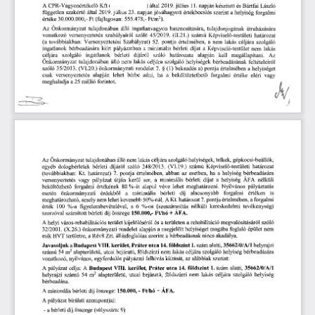
A 
CPR
-Vagyonértékel
Kft 
(Lakatos 
Ferenc) 
által
 2019.
 július
 11.
 napján 
készített 
és 
Bártfai 
László 
ő
független 
szakért
által
 2019.
 július
 23.
 napján 
jóváhagyott 
értékbecslés 
szerint 
a 
helyiség 
forgalmi 
ő
 30.000.000,- 
Ft
 (fajlagosan:
 555.478,-
 Ft/m
2
). 
értéke
ingatlanvagyon 
Önkormányzat 
álló 
Az 
tulajdonában 
hasznosítására, 
tulajdonjogának 
átruházására 
versenyeztetés 
szabályairól 
szóló
 (II.21.) 
vonatkozó 
 45/2019.
számú 
Képvisel
-testületi 
határozat 
ő
(a 
továbbiakban: 
Versenyeztetési 
Szabályzat)
 52.
 pontja 
értelmében, 
a  
nem 
lakás 
céljára 
szolgáló 
ingatlanok 
bérbeadására 
kiírt 
pályázatban 
a 
minimális 
bérleti 
díjat 
a  
Képvisel
-testület 
nem 
lakás 
ő
szolgáló 
ingatlanok 
díjáról 
határozata 
alapján 
céljára 
bérleti 
szóló 
kell 
megállapítani. 
Az 
Önkormányzat 
tulajdonában 
álló 
nem 
lakás 
céljára 
szolgáló 
helyiségek 
bérbeadásának 
feltételeir
l 
ő
szóló
 35/2013.
 (VI.20.) 
önkormányzati 
rendelet
 7.
 (1)
 bekezdés 
a) 
pontja 
értelmében 
a 
helyiséget 
 §
csak 
versenyeztetés 
alapján 
lehet 
bérbe 
adni,
 ha
 a 
beköltöztethet
forgalmi 
értéke 
eléri 
vagy 
ő
 millió 
forintot. 
meghaladja 
a 
 25
szolgáló 
helyiségek, 
telkek, 
gépkocsi-beállók, 
Az 
Önkormányzat 
tulajdonában 
álló 
nem 
lakás 
céljára 
Képvisel
-testületi 
határozat 
dologbérletek 
bérleti 
díjáról 
szóló
 248/2013.
 (VI.
 19.)
 számú 
egyéb 
ő
 a  
helyiség 
bérbeadására 
 7.
 pontja 
értelmében, 
abban 
az 
esetben,
 ha
(továbbiakban:
 Kt.
 határozat)
nélküli 
kerül 
sor, 
a  
minimális 
bérleti 
díjat 
a  
helyiség 
ÁFA 
versenyeztetés 
vagy 
pályázat 
útján 
lehet 
meghatározni. 
Nyilvános 
pályáztatás 
beköltözhet
forgalmi 
értékének
 80
 %-át 
alapul 
véve 
ő
alacsonyabb 
forgalmi 
értéken 
is 
önkormányzati 
érdekb
l 
a 
minimális 
bérleti 
díj 
esetén 
ő
 pontja 
értelmében, 
a 
forgalmi 
nem 
lehet 
kevesebb 
50%-nál.
 A 
Kt.
 határozat
 7.
meghatározható, 
amely 
tevékenység) 
a
 6  
 %-os 
(szeszárusítás 
nélküli 
kereskedelmi 
érték
 100
 %-a 
figyelembevételével, 
+ 
ÁFA.
szorzóval 
számított 
bérleti 
díj 
összege
 150.000,-
 Ft/hó 
szóló
kijelölésér
l 
és 
a 
területen 
a 
rehabilitáció 
megvalósításáról 
A
 helyi 
város-rehabilitációs 
terület 
ő
megjelölt 
helyiséget 
magába 
foglaló 
épület 
nem 
32/2001. 
(X.26.)
 önkormányzati 
rendelet 
alapján 
a 
a 
bérbeadásnak 
nincs 
akadálya. 
területre, 
a 
Rév8 
Zrt. 
állásfoglalása 
szerint 
esik 
HVT 
 földszint
 1. 
 szám 
alatti,
 35662/0/A/1
 helyrajzi 
Javasoljuk 
a 
 Budapest
 VIII. 
kerület, 
Práter 
utca
 14.
szolgáló 
helyiség 
bérbeadására 
2 
 alapterület
, 
utcai 
bejáratú, 
földszinti 
nem 
lakás 
céljára 
számú
 54 
m
ű
szerint:
egyfordulós 
pályázati 
felhívás 
kiírását, 
az 
alábbiak 
vonatkozó, 
nyilvános, 
 1.
 szám 
alatti,
 35662/0/A/1
 A 
Budapest
 VIII. 
kerület, 
Práter 
utca
 14.
 földszint
A
 pályázat 
célja:
céljára 
szolgáló 
helyiség 
 alapterület
, 
utcai 
bejáratú, 
földszinti 
nem 
lakás 
helyrajzi 
számú
 54 
m
2
ű
bérbeadása.
összege:
 150.000,
 -  
Ft/hó 
+ 
ÁFA.
A
 minimális 
bérleti 
díj 
szempontjai: 
A
 pályázat 
bírálati 
összege 
(súlyszám:
 9)
- 
a 
bérleti 
díj 