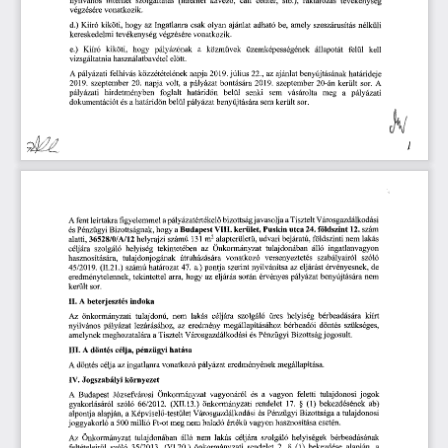
végzésére 
vonatkozik.
d.)
Kiíró 
kiköti, 
hogy 
az 
Ingatlanra 
csak 
olyan 
ajánlat 
adható 
be, 
amely 
szeszárusítás 
nélküli 
kereskedelmi 
tevékenység 
végzésére 
vonatkozik. 
e.)
Kiíró 
kiköti, 
hogy 
pályázónak 
a 
közm
vek 
üzemképességének 
állapotát 
felül 
kell 
ű
használatbavétel 
el
tt.
vizsgáltatnia 
ő
A 
 pályázati 
felhívás 
közzétételének 
napja
 2019.
 július
 22.,
 az 
ajánlat 
benyújtásának 
határideje
2019.
 szeptember
 20.
 napja 
volt, 
a  
pályázat 
bontására
 2019.
 szeptember 
20-án 
került 
sor.
 A
pályázati 
hirdetményben 
foglalt 
határid
n 
belül 
senki 
sem 
vásárolta 
meg 
a 
pályázati 
ő
dokumentációt 
és 
a 
határid
n 
belül 
pályázat 
benyújtására 
sem 
került 
sor.
ő
9222 
bizottság 
javasolja 
a 
Tisztelt 
Városgazdálkodási 
figyelemmel 
a 
pályázatértékel
A 
 fent 
leírtakra 
ő
utca
 24.
 földszint
 12.
 szám 
hogy 
a 
 Budapest
 VIII. 
kerület, 
Puskin 
és 
Pénzügyi 
Bizottságnak, 
földszinti 
nem 
lakás 
 131 
m
2 
 alapterület
, 
udvari 
bejáratú, 
alatti, 
36528/0/AJ12 
helyrajzi 
számú
ű
ingatlanvagyon 
Önkormányzat 
tulajdonában 
álló 
szolgáló 
helyiség 
tekintetében 
az 
céljára 
versenyeztetés 
szabályairól 
szóló
tulajdonjogának 
átruházására 
vonatkozó 
hasznosítására, 
az 
eljárást 
érvényesnek,
 de
határozat
 47.
 a.) 
pontja 
szerint 
nyilvánítsa 
45/2019.
 (II.21.) 
számú 
benyújtására 
nem 
hogy 
az 
eljárás 
során 
érvényes 
pályázat 
eredménytelennek, 
tekintettel 
arra, 
került 
sor. 
II.
 A 
 beterjesztés 
indoka 
bérbeadására 
kiírt 
céljára 
szolgáló 
üres 
helyiség 
önkormányzati 
tulajdonú, 
nem 
lakás 
Az 
szükséges, 
megállapításához 
bérbeadói 
döntés 
lezárásához, 
az 
eredmény 
nyilvános 
pályázat 
Pénzügyi 
Bizottság 
jogosult.
Tisztelt 
Városgazdálkodási 
és 
amelynek 
meghozatalára 
a 
célja, 
pénzügyi 
hatása
HI. 
A
 döntés 
eredményének 
megállapítása.
ingatlanra 
vonatkozó 
pályázat 
A 
 döntés 
célja 
az 
IV.
 Jogszabályi 
környezet
tulajdonosi 
jogok 
vagyonáról 
és 
a  
vagyon 
feletti 
Budapest
 Józsefvárosi 
Önkormányzat 
A 
ab) 
rendelet
 17.
 (1)
 bekezdésének 
 66/2012.
 (XII.13.) 
önkormányzati 
gyakorlásáról 
szóló
 §
és 
Pénzügyi 
Bizottsága 
a 
tulajdonosi 
Képvisel
-testület 
Városgazdálkodási 
alpontja 
alapján, 
a 
ő
hasznosítása 
esetén. 
meg 
nem 
haladó 
érték
vagyon 
joggyakorló 
a 
 500
 millió 
Ft-ot 
ű
szolgáló 
helyiségek 
bérbeadásának 
tulajdonában 
álló 
nem 
lakás 
céljára 
Az 
Önkormányzat 
 2.
 (1)
 bekezdése 
alapján, 
a 
 (VI.20.) 
önkormányzati 
rendelet
feltételeir
l  
szóló
 35/2013.
 §
ő