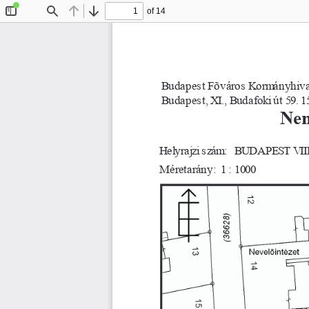
of 14
Toggle
Find
Previous
Next
Sidebar
Budapest Fõváros Kormányhivata
Budapest, XI., Budafoki út 59. 
1
Nem
BUDAPEST VIII.
Helyrajzi szám:
1000
Méretarány:  1 :