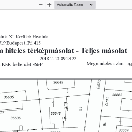
Zoom
Zoom
Out
In
la XI. Kerületi Hivatala
519 Budapest, Pf. 415
 hiteles térképmásolat - Teljes másolat
2018.11.21 09:23:22
Megrendelés szám:
KER. belterület 
36644
94