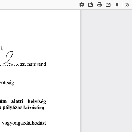
Current
Presentation
Open
Print
Download
To
View
Mode
ek 
sz. 
napirend 
zottság
zám 
alatti 
helyiség 
s 
pályázat 
kiírására 
vagyongazdálkodási 