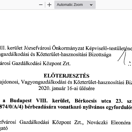
Zoom
Zoom
Out
In
II. 
kerület 
Józsefvárosi 
Önkormányzat 
Képvisel
-testüle 
'n
ő
gazdálkodási 
és 
Közterület-hasznosítási 
Bizottsága 
árosi 
Gazdálkodási 
Központ 
Zrt. 
EL
TERJESZTÉS
Ő 
ajdonosi, 
Vagyongazdálkodási 
és 
Közterület-hasznosítási 
Bi
2020.
 január 
16-ai 
ülésére 
a
 Budapest
 VIII. 
kerület, 
Bérkocsis 
utca
 23.
 s
4874/0/A/4)
 bérbeadására 
vonatkozó 
nyilvános 
egyforduló
efvárosi 
Gazdálkodási 
Központ 
Zrt., 
Nováczki 
Eleonóra 
gató 