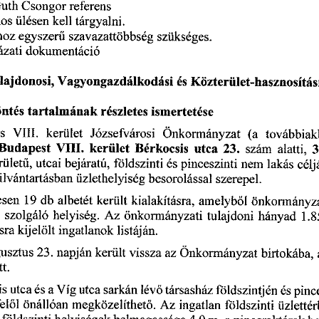
Guth
 Csongor 
referens
os 
ülésen 
kell 
tárgyalni.
hoz 
egyszer
szavazattöbbség 
szükséges. 
ű
zati 
dokumentáció 
lajdonosi, 
Vagyongazdálkodási 
és 
Közterület-hasznosítás
ntés 
tartalmának 
részletes 
ismertetése
s 
VIII. 
kerület 
Józsefvárosi 
Önkormányzat 
(a 
továbbiak
Budapest
 VIII. 
kerület 
Bérkocsis 
utca
 23.
 szám 
alatti,
 
ület
, 
utcai 
bejáratú, 
földszinti
 es
 pinceszinti 
nem 
lakás 
célj
ű
ilvántartásban 
üzlethelyiség 
besorolással 
szerepel.
esen
 19
 db 
albetét 
került 
kialakításra, 
amelyb
l 
önkormányza
ő
 
szolgáló 
helyiség. 
Az 
önkormányzati 
tulajdoni 
hányad
 1.
sra 
kijelölt 
ingatlanok 
listáján.
gusztus
 23.
 napján 
került 
vissza 
az 
Önkormányzat 
birtokába, 
t.
s 
utca 
és 
a 
Víg 
utca 
sarkán 
lév
társasház 
földszintjén 
és 
pinc
ő
el
l 
önállóan 
megközelíthet
. 
Az 
ingatlan 
földszinti 
üzlettér
ő
ő
 
 földszinti 
helyiségek 
behnagassága
 4,0
 m, 
a 
pinceraktárak 
b