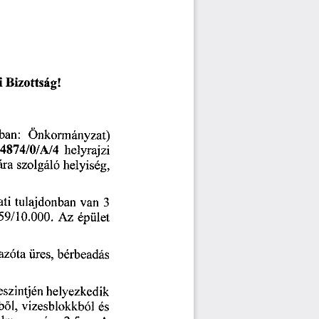
i 
Bizottság! 
ban: 
Önkormányzat) 
34874/0/A/4
 helyrajzi 
ára 
szolgáló 
helyiség, 
ti 
tulajdonban 
van
 3
859/10.000.
 Az 
épület 
azóta 
üres, 
bérbeadás 
eszintjén 
helyezkedik 
b
l, 
vizesblokkból
 es
ő
elmagassága
 2,5
 m.
 A