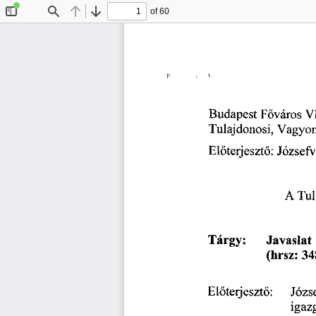
of 60
Toggle
Find
Previous
Next
Sidebar
Budapest
 F
város 
VI
ő
Tulajdonosi, 
Vagyon
El
terjeszt
: 
Józsefv
ő
ő
A 
 Tul
Tárgy: 
Javaslat 
(hrsz:
 3
El
terjeszt
: 
Józs
ő
ő
igaz