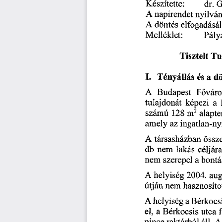
Készítette: 
dr.
 
A
 napirendet 
nyilván
A 
 döntés 
elfogadásá
Melléklet: 
Pályá
Tisztelt 
Tu
I. 
Tényállás 
és 
a 
dö
A 
Budapest
 F
váro
ő
tulajdonát 
képezi 
a  
 
számú
 128
 in
2 
 alapter
amely 
az 
ingatlan-ny
A
 társasházban 
össz
db 
nem 
lakás 
céljára
nem 
szerepel 
a 
bontá
A 
 helyiség
 2004.
 au
útján 
nem 
hasznosítot
A 
 helyiség 
a 
Bérkocsi
el, 
a 
Bérkocsis 
utca 
f
pince 
raktárból 
áll.
 A