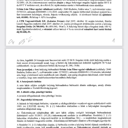
32/2001. 
(X.26.)
 önkormányzati 
rendelet 
alapján 
a 
tárgyi 
helyiséget 
magába 
foglaló 
épület 
HVT 
II 
és 
HVT 
V 
területre 
esik,
 de
 a  
Rév8 
Zrt. 
tájékoztatása 
szerint 
a 
bérbeadásnak 
nincs 
akadálya 
Urbán 
Iván 
Tibor 
egyéni 
vállalkozó 
(székhely:
 2040
 Budaörs, 
Erdész 
utca
 7.;
 nyilvántartási 
szám:
53705321;
 adószám:69800449-1-33)
 2019.
 szeptember
 30.
 napján 
bérbevételi 
kérelmet 
nyújtott 
be 
a 
fent 
ismertetett 
helyiségre, 
oktatás, 
képzés 
tevékenység 
céljára.
 A
 kérelmez
bérleti 
díj 
ajánlatot 
ő
tett,
 60.000,-
 Ft/hónap 
+ 
ÁFA 
összegben.
A 
CPR
 Vagyonértékel
Kft. 
(Lakatos 
Ferenc) 
által
 2019.
 október
 18
 napján 
készített, 
Bártfai 
ő
László 
független 
szakért
által
 2019.
 október
 24.
 napján 
jóváhagyott 
értékbecslés 
szerint 
a  
helyiség 
ő
forgalmi 
értéke
 24.780.000,- 
Ft 
(450.545,-
 Ft/m
2
). 
 A 
 helyiség 
bérleti 
díja 
a 
forgalmi 
érték
 100
 %-
ának 
figyelembevételével, 
a 
oktatási 
célhoz 
tartozó
 4 
 %-os
 szorzóval 
számított 
havi 
nettó 
bérleti 
díj
 82.600,-Ft. 
4 
a 
érték 
alatti 
helyiség 
esetén 
hasznosított 
nettó
 25
 M
 Ft
 forgalmi 
legalább
 24
 hónapja 
nem 
Az 
üres, 
l  
legfeljebb
 50
 %-kal 
bérleti 
díj 
önkormányzati 
érdekb
érvényesítend
azzal, 
hogy 
a 
fenti 
szorzó 
ő
ő
 41.300,-
 Ft/hó. 
bérleti 
díj 
összege
csökkenthet
. 
Az 
így 
csökkentett 
ő
(székhely:
 2040
Tibor 
egyéni 
vállalkozó 
helyiség 
bérbeadását 
Urbán 
Iván 
Nem 
javasoljuk 
a 
fenti 
tekintettel 
 adószám:69800449-1-33) 
részére, 
 nyilvántartási 
szám:
 53705321;
Budaörs, 
Erdész 
utca
 7.;
fennáll 
ideiglenes 
lakcímmel, 
ezért 
sem 
állandó, 
sem 
pedig 
hogy 
a 
kérelmez
nem 
rendelkezik 
arra, 
ő
használná 
a 
helyiséget. 
hogy 
nem 
rendeltetésszer
en 
a 
veszélye, 
ű
indoka
II.
A 
 beterjesztés 
döntés 
szükséges, 
amely 
döntés 
bérbeadáshoz 
bérbeadói 
lakás 
céljára 
szolgáló 
helyiség 
A
 nem 
a 
Tisztelt 
Bizottság 
jogosult. 
meghozatalára 
célja, 
pénzügyi 
hatása
III.
A
 döntés 
pénzügyi 
hatása.
elfogadásának 
nincs 
A 
 javaslat 
IV.
Jogszabályi 
környezet
szóló
vonatkozó 
egyes 
szabályokról 
bérletére, 
valamint 
az 
elidegenítésükre 
A
 lakások 
és 
helyiségek 
felek 
a  
helyiségbér 
összegében 
 (1)
 bekezdése 
értelmében 
a 
 évi 
LXXVIII. 
törvény
 38.
 §
1993.
állapodnak 
meg. 
szabadon 
szolgáló 
helyiségek 
bérbeadásának 
álló 
nem 
lakás 
céljára 
Önkormányzat 
tulajdonában 
Az 
továbbiakban: 
Rendelet)
 2.
 §  
 (1)
önkormányzati 
rendelet 
(a 
 35/2013.
 (VI.20.) 
feltételeir
l  
szóló
ő
meghatározott 
továbbiakban:
 Kt.)
 —  
a  
rendeletben 
értelmében 
a  
Képvisel
-testület 
(a 
bekezdése 
ő
jogosítja 
fel.
önkormányzati 
bérbeadói 
döntésre 
a 
Bizottságát 
megosztás 
szerint 
— 
feladat- 
és 
hatáskör 
mértékér
l  
a 
esetén 
a 
helyiség 
bérleti 
díjának 
 bekezdése 
alapján, 
új 
bérbeadás 
A
 Rendelet
 14.
 § 
 (1)
ő
az 
az 
Önkormányzat 
részér
l  
történik 
megállapodni. 
Amennyiben 
bérl
  kiválasztása 
során 
kell 
ő
ő