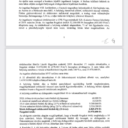
Az 
épület 
nem 
szerepel 
a  
bontásra 
kijelölt 
ingatlanok 
listáján.
 A
 házban 
található 
lakások 
és 
nem 
lakás 
céljára 
szolgáló 
helyiségek 
elidegenítésre 
kijelölésre 
kerültek. 
Az 
ingatlan
 Budapest
 VIII. 
kerületében, 
a 
Csarnok 
negyedben 
helyezkedik 
el. 
Két 
bejárata 
van, 
az 
Auróra 
és 
a 
Bérkocsis 
utca 
fel
l.
 A
 helyiség 
riasztóval 
ellátott, 
nyílászárói 
ráccsal 
védettek. 
ő
F
tése 
gázkonvektorral 
és 
elektromos 
radiátorral 
megoldott, 
a 
meleg 
vizet 
villanybojler 
ű
biztosítja. 
Belmagassága
 3,54
 m, 
a 
teljes 
bels
tér 
felújított, 
klímával 
felszerelt. 
ő
Az 
ingatlanra 
vonatkozó 
értékbecslést 
a  
 CPR
-Vagyonértékel
Kft. 
(Lakatos 
Ferenc) 
készítette 
ő
el
 2019.
 március 
28-án. 
Az 
ingatlan 
forgalmi 
értékét
 32.350.000 
Ft
 összegben
 (455.603
 Ft/m
2
) 
állapította 
meg. 
Az 
értékelésnél 
a 
helyiség 
redukált 
alapterülete,
 71 
m
2  
 lett 
figyelembe 
véve, 
mivel 
a 
pincehelyiségbe 
lépcs
nem 
vezet, 
kizárólag 
létrán 
lehet 
megközelíteni. 
Az 
ő
a 
 december
 17.
 napján 
aktualizálta, 
László 
független 
szakért
 2019.
értékbecslést 
Bártfai 
ő 
jóváhagyva.
 A
 nem 
lakás 
célú 
(478.383
 Ft/m
2
)  
összegben 
forgalmi 
értéket
 33.970.000 
Ft 
azaz
 33.970.000 
Ft.
forgalmi 
érték
 100
 %-a, 
a 
vételár 
a 
beköltözhet
helyiség 
esetében 
ő
területet 
nem 
érint.
Az 
ingatlan 
elhelyezkedése 
HVT 
amelyhez
tulajdonú 
albetét 
van, 
társasházban
 4
 db 
önkormányzati 
A 
32
 albetétb
l   
álló 
ő
tartozik.
 tulajdoni 
hányad 
1.419/10.000
leg 
került 
meghatározásra, 
a 
bérleti 
szerz
déssel 
egyidej
A
 helyiség 
bérleti 
díja 
ű
ő
 helyiség 
bérleti 
díjának 
nem 
került 
figyelembevételre.
 A
megállapításánál 
csökkent
tényez
ő
ő
megfelel
.
évente 
a 
fogyasztói 
árindexnek 
emelése 
ő
kell 
vizsgálni.
megtérülését
 10
 év 
tekintetében 
esetében 
az 
elidegenítés 
A 
 helyiség 
68.888 
Ft 
nettó 
bérleti 
díj 
összesen:
2020.
 évben 
érvényes 
havi 
18.520 
Ft 
havi 
közös 
költsége:
 vízórával 
rendelkez
albetét 
A
ő
9.389.860 
Ft 
inflációval 
számolva):
 év 
alatt 
elérhet
bérleti 
díj 
(átlag
 2,8
 % 
10
ő
2.524.390 
Ft 
inflációval 
számolva): 
közös 
költség 
(átlag
 2,8
 % 
10
 évre 
számított 
6.865.470 
Ft 
díj
 (10
 évre): 
költséggel 
csökkentett 
bérleti 
Közös 
Ft 
33.970.000 
Forgalmi 
érték:
meghaladja 
a  
 10
hogy 
a 
becsült 
forgalmi 
érték 
számítás 
alapján 
megállapítható, 
Az 
elvégzett 
az 
díj 
összegét, 
az 
elidegenítés 
költséggel 
csökkentett 
bérleti 
évre 
számított, 
közös 
mint 
magasabb 
bevételt 
eredményez, 
a 
helyiség 
elidegenítése 
Önkormányzat 
részére 
megtérül, 
alatt 
várható.
a 
bérleti 
díjból
 10 
dyes
 id
tartam 
amennyi 
ő
nem 
lakás 
céljára 
szolgáló 
 A 
3  
 éven 
túl 
bérbe 
adott 
 Rendelet
 5.
 §  
 (6)
 bekezdése 
alapján:
A