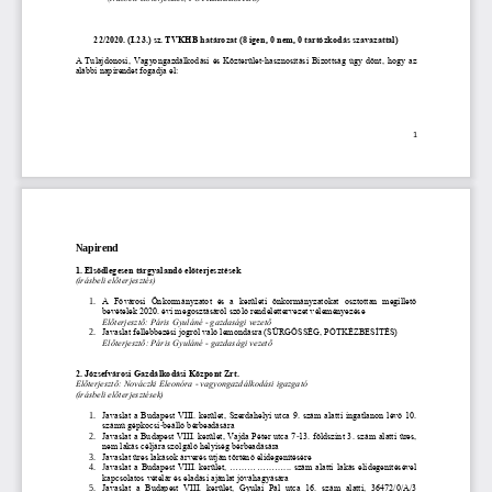
22/2020. (I.23.) sz. TVKHB határozat (
8
igen, 0 nem, 0 tartózkodás szavazattal)
A Tulajdonosi, Vagyongazdálkodási és Közterület
-
hasznosítási
Bizottság úgy dönt, hogy az 
alábbi napirendet fogadja el: 
1
Napirend
1. Elsődlegesen tárgyalandó előterjesztések
(írásbeli előterjesztés)
1.
A  Fővárosi  Önkormányzatot  és  a  kerületi  önkormányzatokat  osztottan  megillető 
bevételek 2020. évi megosztásáról szóló rendelettervezet véleményezése 
Előterjesztő: Páris Gyuláné 
-
gazdasági vezető
2.
Javaslat fellebbezési jogról való lemondásra (SÜRGŐSSÉG, PÓT
KÉZBESÍTÉS)
Előterjesztő: Páris Gyuláné 
-
gazdasági vezető
2. Józsefvárosi Gazdálkodási Központ Zrt.
Előterjesztő: Nováczki Eleonóra 
-
vagyongazdálkodási igazgató
(írásbeli előterjesztések)
1.
Javaslat a Budapest VIII. kerület, Szerdahelyi utca 9. szám 
alatti ingatlanon lévő 10. 
számú gépkocsi
-
beálló bérbeadására
2.
Javaslat a Budapest VIII. kerület, Vajda Péter utca 7
-
13. földszint 3. szám alatti üres, 
nem lakás céljára szolgáló helyiség bérbeadására
3.
Javaslat üres lakások árverés útján történő elidegenítés
ére
4.
J
avaslat a Budapest VIII. kerület, 
....................
. szám alatti lakás elidegenítésével 
kapcsolatos vételár és eladási ajánlat jóváhagyására
5.
Javaslat  a  Budapest  VIII.  kerület,  Gyulai  Pál  utca  16.  szám  alatti,  36472/0/A/3 