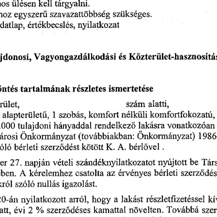
nos 
ülésen 
kell 
tárgyalni.
szükséges. 
szavazattöbbség 
hoz 
egyszer
ű
nyilatkozat 
értékbecslés, 
datlap, 
Közterület-hasznosítás
Vagyongazdálkodási 
és 
jdonosi, 
ismertetése
tartalmának 
részletes 
ntés 
szám 
alatti, 
rület, 
komfortfokozatú,
nélküli 
, 
 1 
 szobás, 
komfort 
 
 alapterület
ű
vonatkozóan
rendelkez
lakásra 
hányaddal 
0.000
 tulajdoni 
ő
Önkormányzat)
(továbbiakban: 
Önkormányzat 
 1986
árosi 
A.
 bérl
vel 
. 
bérleti 
szerz
dést 
kötött
 K. 
óló 
ő
ő
szándéknyilatkozatot 
nyújtott 
be 
vételi 
 napján 
Tár
er
 27.
érvényes 
az 
bérleti 
szerz
 kérelemhez 
csatolta 
 A
dés
ben.
ő
szóló 
nullás 
igazolást. 
król 
hogy 
a  
lakást 
részletfizetéssel 
nyilatkozott 
arról, 
20-án 
kí
Továbbá 
növelten. 
szerz
déses 
kamattal 
att, 
szer
évi
 2 
 % 
ő