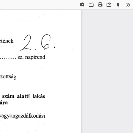
Current
Presentation
Open
Print
Download
To
View
Mode
etének 
e 
sz. 
napirend 
zottság
szám 
alatti 
lakás 
ára 
vagyongazdálkodási 