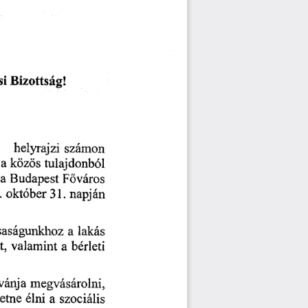
i 
Bizottság! 
helyrajzi 
számon 
 
a 
közös 
tulajdonból 
 
a
 Budapest
 F
város 
ő
.
 október
 31.
 napján 
saságunkhoz 
a 
lakás 
t, 
valamint 
a  
bérleti 
vánja 
megvásárolni,
etne 
élni 
a 
szociális 