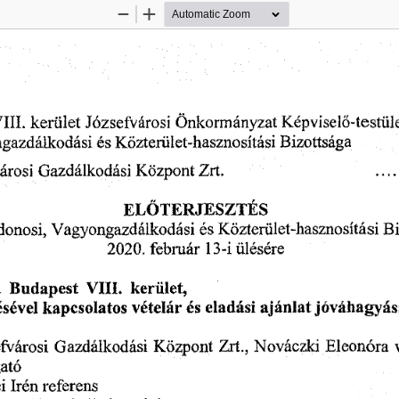
Zoom
Zoom
Out
In
Képvisel
kerület 
Józsefvárosi 
Önkormányzat 
-testül
III. 
ő
Bizottsága 
és 
Közterület-hasznosítási 
gazdálkodási 
Központ 
Zrt. 
Gazdálkodási 
árosi 
EL
TERJESZTÉS
Ő 
Közterület-hasznosítási 
Vagyongazdálkodási 
és 
Bi
donosi, 
2020.
 február
 13-i
 ülésére 
 Budapest
 VIII. 
kerület, 
eladási 
ajánlat 
és 
jóváhagyás
ésével 
kapcsolatos 
vételár 
Zrt., 
Nováczki 
Eleonóra 
fvárosi 
Gazdálkodási 
Központ 
ató 
Irén 
referens
i 