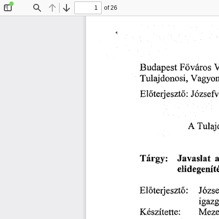
of 26
Toggle
Find
Previous
Next
Sidebar
Budapest
 F
város 
V
ő
Vagyon
Tulajdonosi, 
Elöterjeszt
: 
Józsefv
ő
A 
 Tulaj
Tárgy: 
Javaslat 
a
elidegenít
Józse
El
terjeszt
: 
ő
ő
igazg
Készítette: 
Meze