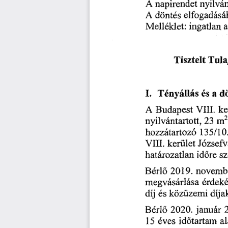
nyilvá
A
 napirendet 
elfogadásá
A
 döntés 
ingatlan 
a
Melléklet: 
Tisztelt 
Tula
Tényállás 
és 
a 
dö
A 
Budapest
 VIII. 
ke
nyilvántartott,
 23 
m
2
 135/1
hozzátartozó
VIII. 
kerület 
Józsefv
határozatlan 
id
re 
sz
ő
Bérl
 2019.
 novemb
ő
megvásárlása 
érdeké
díj 
és 
közüzemi 
díja
Bérl
 2020.
 január 
ő 
id
tartam 
 eves 
al
15
ő