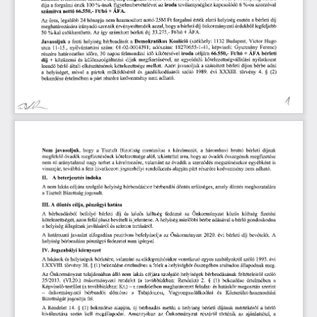
kapcsolódó
 6 
 %-os
 szorzóval 
az 
iroda 
tevékenységhez 
forgalmi 
érték
 100
 %-ának 
figyelembevételével 
díja 
a 
 Ft/hó 
+ 
ÁFA. 
számítva 
nettó
 66.550,-
bérleti 
díj 
érték 
alatti 
helyiség 
esetén 
a 
hasznosított 
nettó
 25M 
Ft
 forgalmi 
legalább
 24
 hónapja 
nem 
Az 
üres, 
legfeljebb
díj 
önkormányzati 
érdekb
l 
érvényesítend
k 
azzal, 
hogy 
a 
bérleti 
irányadó 
szorzók 
meghatározására 
ő
ő
 Ft/hó 
+ 
ÁFA. 
bérleti 
díj
 33.275,-
. 
Az 
így 
számított 
50
 %-kal 
csökkenthet
ő
Victor 
Hugo
(székhely:
 1132 
Budapest, 
a  
Demokratikus 
Koalíció 
Javasoljuk 
a  
fenti 
helyiség 
bérbeadását 
Gyurcsány 
Ferenc) 
 18270655-1-41,
 képviseli: 
 01-02-0014391;
 adószám:
 nyilvántartási 
szám:
utca
 11-15.,
bérleti 
céljára
 66.550,-
 Ft/hó 
+ 
ÁFA 
felmondási 
id
kikötésével 
iroda 
határozatlan 
id
re,
 30
 napos 
részére 
ő
ő
kötelezettségvállalási 
nyilatkozat 
díjak 
megfizetésével, 
az 
egyoldalú 
közüzemi 
és 
különszolgáltatási 
díj 
+ 
adni 
a 
számított 
bérleti 
díjon 
bérbe 
kötelezettsége 
mellett. 
Azért 
javasoljuk 
bérl
általi 
elkészítésének 
leend
ő
ő
XXXIII. 
törvény
 4.
 §  
 (2)
gazdálkodásáról 
szóló
 1989.
 évi 
mivel 
a  
pártok 
m
ködésér
l  
és 
a  
helyiséget, 
ű
ő
nem 
adható.
a 
part 
részére 
kedvezmény 
bekezdése 
értelmében 
4 
Nem 
javasoljuk, 
hogy 
a  
Tisztelt 
Bizottság 
mentesítse 
a  
kérelmez
t, 
a  
háromhavi 
bruttó 
bérleti 
díjnak 
ő
megfelel
óvadék 
megfizetésének 
kötelezettsége 
alól, 
tekintettel 
arra, 
hogy 
az 
óvadék 
összegének 
megfizetése 
ő
nem 
ró 
aránytalanul 
nagy 
terhet 
a 
kérelmez
re, 
valamint 
az 
óvadék 
a 
szerz
dés 
megsz
nésekor 
egyébként 
is 
ő
ő
ű
visszajár, 
továbbá 
a 
fent 
hivatkozott 
jogszabályi 
rendelkezés 
alapján 
part 
részrére 
kedvezmény 
nem 
adható. 
II.
A
 beterjesztés 
indoka
A 
 nem 
lakás 
céljára 
szolgáló 
helyiség 
bérbeadáshoz 
bérbeadói 
döntés 
szükséges, 
amely 
döntés 
meghozatalára 
a 
Tisztelt 
Bizottság 
jogosult. 
III.
A
 döntés 
célja, 
pénzügyi 
hatása
A
 bérbeadásból 
befolyó 
bérleti 
díj 
és 
közös 
költség 
fedezné 
az 
Önkormányzat 
közös 
költség 
fizetési 
kötelezettségét, 
azon 
felül 
plusz 
bevételt 
is 
jelentene.
 A 
 helyiség 
miel
bbi 
bérbe 
adásával 
a 
bérl
gondoskodna 
ő
ő
a 
helyiség 
állagának 
javításáról 
is 
szinten 
tartásáról.
A
 határozati 
javaslat 
elfogadása 
pozitívan 
befolyásolja 
az 
Önkormányzat
 2020.
 évi 
bérleti 
díj 
bevételét.
 A
helyiség 
bérbeadása 
pénzügyi 
fedezetet 
nem 
igényel.
IV.
Jogszabályi 
környezet
A 
 lakások 
és 
helyiségek 
bérletére, 
valamint 
az 
elidegenítésükre 
vonatkozó 
egyes 
szabályokról 
szóló
 1993.
 évi 
LXXVIII. 
törvény
 38.
 § 
 (1)
 bekezdése 
értelmében 
a 
felek 
a 
helyiségbér 
összegében 
szabadon 
állapodnak 
meg. 
Az 
Önkormányzat 
tulajdonában 
álló 
nem 
lakás 
céljára 
szolgáló 
helyiségek 
bérbeadásának 
feltételeir
l  
szóló
ő
35/2013.
 (VI.20.) 
önkormányzati 
rendelet 
(a 
továbbiakban: 
Rendelet)
 2.
 §   
(I) 
bekezdése 
értelmében 
a 
Képvisel
-testület 
(a 
továbbiakban:
 Kt.)
 — 
a 
rendeletben 
meghatározott 
feladat- 
és 
hatáskör 
megosztás 
szerint 
ő
— 
önkormányzati 
bérbeadói 
döntésre 
a 
Tulajdonosi, 
Vagyongazdálkodási 
és 
Közterület-hasznosítási 
Bizottságát 
jogosítja 
fel.
A
 Rendelet
 14.
 §  
 (1)
 bekezdése 
alapján, 
új 
bérbeadás 
esetén 
a  
helyiség 
bérleti 
díjának 
mértékér
l  
a  
bérl
ő
ő
kiválasztása 
során 
kell 
megállapodni. 
Amennyiben 
az 
Önkormányzat 
részér
l  
történik 
az 
ajánlattétel, 
a 
ő