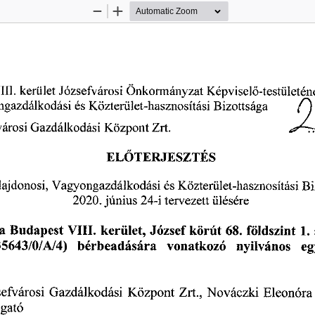
Zoom
Zoom
Out
In
III. 
kerület 
Józsefvárosi 
Önkormányzat 
Képvisel
-testületén
ő
gazdálkodási 
és 
Közterület-hasznosítási 
Bizottsága 
árosi 
Gazdálkodási 
Központ 
Zrt. 
EL
TERJESZTÉS
Ő
lajdonosi, 
Vagyongazdálkodási 
és 
Közterület-hasznosítási 
Bi
2020.
 június
 24-i
 tervezett 
ülésére 
a 
 Budapest
 VIII. 
kerület, 
József 
körút
 68.
 földszint
 1.
 35643/0/A/4)
 bérbeadására 
vonatkozó 
nyilvános 
eg
 
efvárosi 
Gazdálkodási 
Központ 
Zrt., 
Nováczki 
Eleonóra
gató 