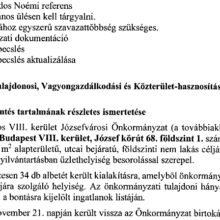
dos 
Noémi 
referens
ános 
ülésen 
kell 
tárgyalni.
ához 
egyszer
szavazattöbbség 
szükséges. 
ű
zati 
dokumentáció 
becslés 
becslés 
aktualizálása 
lajdonosi, 
Vagyongazdálkodási 
és 
Közterület-hasznosítás
ntés 
tartalmának 
részletes 
ismertetése
os 
VIII. 
kerület 
Józsefvárosi 
Önkormányzat 
(a 
továbbiak
 Budapest
 VIII. 
kerület, 
József 
körút
 földszinti. 
 68.
szá
m
2  
 alapterület
, 
utcai 
bejáratú, 
földszinti 
nem 
lakás 
céljá
ű
yilvántartásban 
üzlethelyiség 
besorolással 
szerepel.
zesen
 34
 db 
albetét 
került 
kialakításra, 
amelyb
l 
önkormány
ő
jára 
szolgáló 
helyiség. 
Az 
önkormányzati 
tulajdoni 
hány
 
a 
bontásra 
kijelölt 
ingatlanok 
listáján.
november
 21.
 napján 
került 
vissza 
az 
Önkormányzat 
birtoká