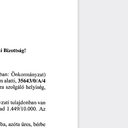
i 
Bizottság! 
ban: 
Önkormányzat) 
m 
alatti,
 35643/0/A/4
ra 
szolgáló 
helyiség, 
zati 
tulajdonban 
van
ad
 1.449/10.000.
 Az 
ba, 
azóta 
üres, 
bérbe 