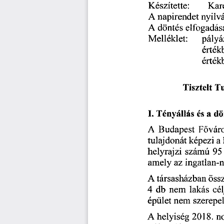
Készítette: 
Kar
A
 napirendet 
nyilv
A
 döntés 
elfogadás
Melléklet: 
pályá
érték
érték
Tisztelt 
Tu
I. 
Tényállás 
és 
a 
dö
A 
Budapest
 F
vár
ő
tulajdonát 
képezi 
a 
helyrajzi 
számú
 95 
amely 
az 
ingatlan-n
A
 társasházban 
öss
4  
 db 
nem 
lakás 
cél
épület 
nem 
szerepel
A
 helyiség
 2018.
 