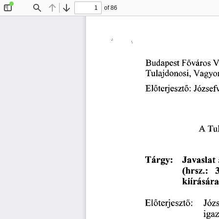
of 86
Toggle
Find
Previous
Next
Sidebar
Budapest
 F
város 
V
ő
Tulajdonosi, 
Vagyon
El
terjeszt
: 
Józsefv
ő
ő
A
 Tu
Tárgy: 
Javaslat 
(hrsz.:
kiírására
El
terjeszt
: 
Józs
ő
ő
igaz