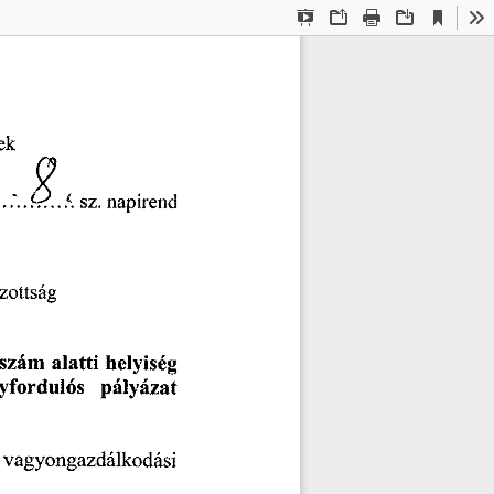
Current
Presentation
Open
Print
Download
To
View
Mode
ek 
sz. 
napirend 
zottság
 szám 
alatti 
helyiség 
yfordulós 
pályázat 
 
vagyongazdálkodási 