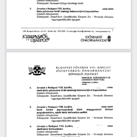
ő
El
terjeszt
: 
 Hermann
 György 
bizottsági 
elnök
ő
ő
3.
Javaslat 
a 
 Budapest
 VIII. 
kerület, 
szám 
alatti 
lakás 
pályázaton 
kívüli 
min
ségi 
lakáscseréjével 
kapcsolatban 
ő
(írásbeli 
el
terjesztés) 
ő
El
terjeszt
: 
Gazdálkodási 
Józsefvárosi 
Központ 
Zrt. 
-  
Nováczki 
Eleonóra 
ő
ő
vagyongazdálkodási 
igazgató
1 
1082 
Budapest
 Baross
 u 
63-67. 
• 
 Telefon:
 06 
I 
459 
2IW 
• 
E-mail: 
polgarmesteejozseferos.
 hu
 •  
www.;ozseivaros.
 hu
8
ID
SBARÁT
Ö 
Ő 
NKORMÁNYZAT
KERÜLET 
VIII. 
 F 
VÁROS 
BUDAPEST
Ő 
ÖNKORMÁNYZAT 
JÓZSEFVÁROSI 
-TESTÜLET 
KÉPVISEL
Ő
ÉS 
SZOCIÁLIS, 
EGÉSZSÉGÜGYI 
LAKÁSÜGYI 
BIZOTTSÁG
HERMANN
 GYORGY 
elnök
. 
szám 
kerület, 
Budapest
 VIII. 
Javaslat
 a 
4.
kapcsolatban 
lakáscseréjével 
kívüli 
min
ségi 
pályázaton 
alatti 
lakás 
ő
el
terjesztés) 
(írásbeli 
ő
Eleonóra 
Zrt. 
-  
Nováczki 
Központ 
Gazdálkodási 
terjeszt
: 
Józsefvárosi 
El
ő
ő
igazgató
vagyongazdálkodási 
alatti 
szám 
kerület, 
 VIII. 
a 
 Budapest
Javaslat 
5.
megegyezéssel 
történ
közös 
jogviszonyának 
bérleti 
bérl
ő
ő
mellett 
bérbeadása 
másik 
lakás 
megszüntetésére, 
el
terjesztés) 
(írásbeli 
ő
Eleonóra 
Nováczki 
Központ 
Zrt. 
- 
Gazdálkodási 
: 
Józsefvárosi 
El
terjeszt
ő
ő
igazgató
vagyongazdálkodási 
szám 
kerület, 
 VIII. 
Javaslat 
a  
 Budapest
6.
bérbeadására 
alatti 
lakás 
el
terjesztés) 
(írásbeli 
ő
Nováczki 
Eleonóra 
Zrt. 
- 
Gazdálkodási 
Központ 
Józsefvárosi 
terjeszt
: 
El
ő
ő
igazgató
vagyongazdálkodási 