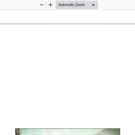
Zoom
Zoom
Out
In