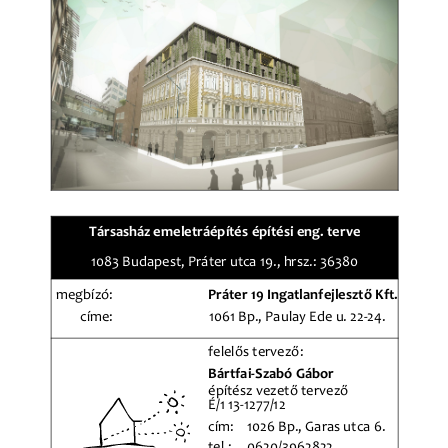
Társasház 
emeletráépítés 
építési 
eng
. 
terve
1083 
Budapest
, 
Práter 
utca 
19
.
, 
hrsz
.: 
36380
megbízó
:
Práter 
19 
Ingatlanfejlesztő 
Kft
.
címe
:
1061 
Bp
.
, 
Paulay 
Ede 
u
. 
22
-
24
.
felelős 
tervező
:
Bártfai
-
Szabó 
Gábor
építész 
vezető 
tervező
É
/
1 13
-
1277
/
12
cím
:
1026 
Bp
.
, 
Garas 
utca 
6
.
tel
.:
0620
/
3962822