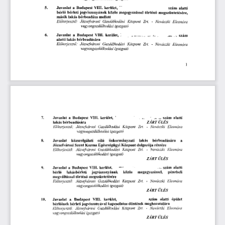
5.
Javaslat 
a  
 Budapest
 VIII. 
kerület, 
— 
szám 
alatti 
bérl
bérleti 
jogviszonyának 
közös 
megegyezéssel 
történ
megszüntetésére, 
ő
ő
másik 
lakás 
bérbeadása 
mellett 
El
terjeszt
:   
Józse,károsi 
Gazdálkodási 
Központ 
Zrt. 
-  
Nováczki 
Eleonóra 
ő
ő
vagyongazdálkodási 
igazgató
6.
Javaslat
 a 
Budapest
 VIII. 
kerület, 
szám 
alatti 
lakás 
bérbeadására 
El
terjeszt
Józsefvárosi 
Gazdálkodási 
Központ
 ZH.
 - 
Nováczki 
Eleonóra 
ő
ő
vagyongazdálkodási 
igazgató 
Javaslat
 a 
 VIII. 
kerület, 
' 
- 
— 
— 
szám 
7.
Budapest
alatti 
lakás 
bérbeadására 
ZART
 ÜLÉS 
: 
Zr!. 
- 
Nováczki 
El
terjeszt
Józsefvárosi 
Gazdálkodási 
Központ 
Eleonóra 
ő
ő
vagyongazdálkodási 
igazgató
önkormányzati 
lakás 
bérbeadására 
a 
8.
Javaslat 
közszolgálati 
célú 
Központ 
dolgozója 
részére 
Józsefvárosi 
Szent 
Kozma 
Egészségügyi 
Zr!. 
- 
Nováczki 
Eleonóra 
El
terjeszt
:   
JózseNrosi 
Gazdálkodási 
Központ 
ő
ő
vagyongazdálkodási 
igazgató 
ZÁRT 
ÜLÉS
kerület, 
•  OE.
 szám 
alatti 
Javaslat 
a  
 Budapest
 VIII. 
9.
jogviszonyának 
közös 
megegyezéssel, 
pénzbeli 
bérl
lakásbérleti 
ő
megszüntetésére 
megváltással 
történ
ő
Zr!. 
Eleonóra 
Gazdálkodási 
Központ 
- 
Nováczki 
El
terjeszt
: 
Józsefvárosi 
ő
ő
vagyongazdálkodási 
igazgató 
ZÄRT 
ÜLÉS
stint
 alatti 
épület 
Javaslat 
a
 Budapest
 VIII. 
kerület, 
10.
döntések 
meghozatalára 
jogviszonyával 
kapcsolatos 
bérl
inek 
bérleti 
ő
Zr!. 
Nováczki 
Eleonóra 
: 
Gazdálkodási 
Központ 
- 
terjeszt
Józsefvárosi 
El
ő
ő
vagvongazdálkodási 
igazgató 
ZÁRT 
ÜLÉS