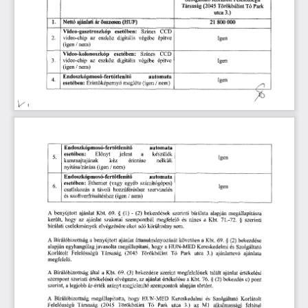
Társaság
 (2045
 Törökbálint 
Tó
 Park
 3.) 
utca
1.
Nettó 
ajánlati
 är
 összesen
 (HUF)
21 
800 
000 
Video
-gasztroszkóp 
esetében: 
Színes 
CCD
2.
video
-chip
 az 
eszköz
 digitalis
 végébe 
építve 
Igen 
(igen! 
nem) 
Video-kolonoszkóp 
esetében: 
Színes 
CCD
3.
video
-chip
 az 
eszköz
 digitalis
 végébe 
építve 
Igen 
(igen 
/ 
nem) 
Endoszkópmosó-fert
tlenít
automata
ő
ő 
4.
Igen 
esetében: 
Erint
képemyö 
megléte 
(igen 
/ 
nem) 
ő
Endoszkópmosó-fert
tlenít
automata 
ő
ő 
esetében: 
El
nyt 
jelent 
a 
készülék
ő
5.
Igen
kamraajtajának 
kéz 
érintése 
nélküli 
nyitása/zárása 
(igen 
/ 
nem) 
Endoszkópmosó-fert
tlenít
automata 
ő
ő 
esetében:
 Ethernet
 (vagy 
egyéb 
számítógépes) 
6 
. 
Igen
csatlakozás 
a  
távoli 
hozzáféréshez 
szervizelés 
és 
szoftverfrissítéshez 
(igen 
/ 
nem)
A
 benyújtott 
ajánlat 
Kbt.
 69.
 §  
 (1)
 -  
 (2)
 bekezdések 
szerinti 
bírálata 
alapján 
megállapításra 
került, 
hogy 
az 
ajánlat 
szakmai 
szempontból 
megfelel
és 
nincs 
a 
Kbt.
 71.-72.
 §  
szerinti 
ő
bírálati 
cselekmények 
elvégzésére 
okot 
adó 
körülmény 
sem.
A
 Bírálóbizottság 
a 
benyújtott 
ajánlat 
áttanulmányozását 
követ
en 
a 
Kbt.
 69.
 § 
 (2)
 bekezdése 
ő
alapján 
egyhangúlag 
javasolta 
megállapítani, 
hogy 
a 
HUN-MED 
Kereskedelmi 
és 
Szolgáltató 
Korlátolt 
Felel
sség
Társaság
 (2045
 Törökbálint 
Tó
 Park
 utca
 3.)
 ajánlattev
ajánlata 
ő
ű
ő
megfelel
.
ő
A
 Bírálóbizottság 
által 
a  
Kbt.
 69. 
(3)
 bekezdése 
szerint 
megfelel
nek 
talált 
ajánlat 
értékelési 
ő
szempont 
szerinti 
értékelését 
elvégezte, 
az 
ajánlat 
értékelése 
a 
Kbt.
 76.
 § 
 (2)
 bekezdés
 c)
 pont 
szerint, 
a 
legjobb 
ár-érték 
arányt 
megjelenít
szempontok 
alapján 
történt.
ő
A
 Bírálóbizottság 
megállapította, 
hogy 
HUN-MED 
Kereskedelmi 
és 
Szolgáltató 
Korlátolt 
Felel
sség
Társaság
 (2045
 Törökbálint 
Tó
 Park
 utca
 3.)
 az
 M1
 alkalmassági 
feltétel 
ő
ű