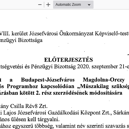
Zoom
Zoom
Out
In
Józsefvárosi 
Önkormányzat 
Képvisel
-tes
VIII. 
kerület 
ő
énzügyi 
Bizottsága 
EL
TERJESZTÉS 
Ő 
 2020,
 szeptember 
21-e
tségvetési 
és 
Pénzügyi 
Bizottság
t 
a 
Budapest-Józsefváros 
Magdolna-Orczy 
ós 
Programhoz 
kapcsolódóan 
„M
szakilag 
szükség
ű
árásban 
kötött
 2.
 rész 
szerz
désének 
módosítására 
ő
kány 
Csilla 
Rév8 
Zrt. 
i 
Lajos 
Józsefvárosi 
Gaidálkodási 
Központ 
Zrt., 
Sárkán
ános 
ülésen 
kell 
tárgyalni.
valamint 
név 
szerinti 
szavazás 
sához 
egyszer
többség, 
ű