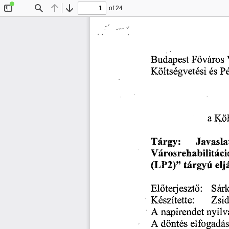
of 24
Toggle
Find
Previous
Next
Sidebar
Budapest
 F
város 
ő
Költségvetési 
és 
P
a 
Köl
Tárgy: 
Javasla
Városrehabilitáci
(LP2)" 
tárgyú 
elj
El
terjeszt
: 
Sár
ő
ő
Készítette: 
Zsid
• 
A
 napirendet 
nyilv
A
 döntés 
elfogadá