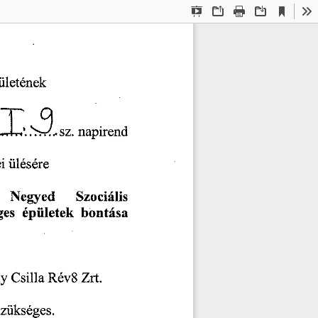
Current
Presentation
Open
Print
Download
To
View
Mode
tületének 
sz. 
napirend 
i 
ülésére 
Negyed 
Szociális 
es 
épületek 
bontása 
y 
Csilla 
Rév8 
Zrt. 
szükséges. 