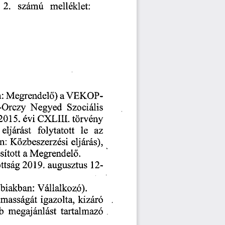
 2.
 számú 
melléklet: 
: 
Megrendel
) 
 a 
 VEKOP-
ő
Orczy 
Negyed 
Szociális 
 2015.
 évi 
CXLIII. 
törvény
eljárást 
folytatott
 le
 az 
n: 
Közbeszerzési 
eljárás), 
sított
 a 
 Megrendel
.
ő
 12
-
ttság
 2019.
 augusztus
bbiakban: 
Vállalkozó). 
lmasságát 
igazolta, 
kizáró 
b 
megajánlást 
tartalmazó 