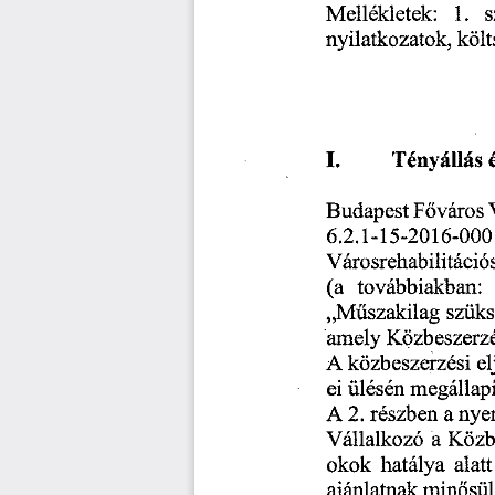
Mellékletek:
 1.
 
nyilatkozatok, 
költ
I. 
Tényállás 
Budapest
 F
város 
ő
6.2.1-15-2016-000
Városrehabilitáció
(a
 továbbiakban: 
„M
szakilag 
szüks
ű
amely 
Közbeszerzé
A
 közbeszerzési 
el
ei 
 ülésén 
megállapí
A 
2.
 részben
 a 
 nyer
Vállalkozó
 a 
 Közbe
okok 
hatálya 
alatt
ajánlatnak 
min
sül
ő