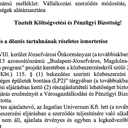
számú 
melléklet: 
Vállalkozási 
szerz
dés 
módosítás,
ő
ségek 
alátámasztása 
és 
Pénzügyi 
Bizottság! 
Tisztelt 
Költségvetési 
 döntés 
tartalmának 
részletes 
ismertetése
és
 a
VIII. 
kerület 
Józsefvárosi 
Önkormányzat
 (a 
 továbbiakban
13 
azonosítószámú 
„Budapest-Józsefváros, 
Magdolna-
l 
szóló
s
 program"
 projekt 
keretében
 a 
 közbeszerzésekr
ő
Kbt.)
 115.
 §
 (1)
 bekezdése 
szerinti 
közbeszerzési 
éges 
épületek 
bontása 
(LP2)" 
tárgyában
 (a
 továbbiakba
kett
 (2)
 részajánlattételi 
lehet
séget 
bizto
si 
eljárásban 
ő 
ő
járás 
eredményét
 a 
 Városgazdálkodási 
és 
Pénzügyi 
Bizo
totta.
tes 
ajánlattev
, 
az 
Ingatlan
 Universum
 Kft. 
lett
 (a
 tová
ő
való 
alka
szerzési 
eljárásban
 a 
 szerz
dés 
teljesítésére 
ő
 
nem 
áll, 
ajánlata 
érvényes
 is
 egyben
 a  
 legkedvez
b
ő
t. 