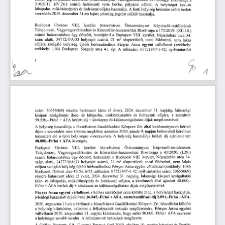
310/2017.
 (IV.26.) 
számú 
határozat) 
vette 
bérbe, 
pályázat 
nélkül.
 A
 helyiséget 
kéz
r 
és 
lábápolás, 
m
körömépítés 
és 
fodrászat 
céljára 
használja.
 A 
 fenti 
helyiség 
bérletére 
szóló 
bérleti 
ű
szerz
dés
 2019.
 december 
31-én 
lejárt, 
jelenleg 
jogcím 
nélkül 
használja.
ő
Budapest
 F
város 
VIII. 
kerület 
Józsefvárosi 
Önkormányzat 
Képvisel
-testületének 
ő
ő
Tulajdonosi, 
Vagyongazdálkodási 
és 
Közterület-hasznosítási 
Bizottsága 
a  
 173/2019.
 (XII.18.) 
számú 
határozatában 
úgy 
döntött, 
hozzájárul 
a
 Budapest
 VIII. 
kerület, 
Népszínház 
utca
 34.
szám 
alatti,
 34772/0/A/33
 helyrajzi 
számú,
 21 
m
2  
 alapterület
, 
utcai 
földszinti, 
nem 
lakás 
ű
céljára 
szolgáló 
helyiség 
újbóli 
bérbeadásához 
Fényes
 Anna
 egyéni 
vállalkozó 
(székhely: 
székhely:
 1104 
Budapest,
 Sörgyár 
utca
 41.
 ép:
 A
 adószám•
 67721847-1-42;
 nyilvántartási 
lakossági 
re
 (5
 évre),
 2024.
 december
 31.
 napjáig, 
szám:
 50655069)
 részére 
határozott 
id
ő
és 
fodrászat) 
céljára,
 a  
 számított
szolgáltatás 
(kéz- 
és 
lábápolás, 
m
körömépítés 
kisipari 
ű
díjak 
megfizetésével.
ÁFA 
bérleti 
díj 
+ 
közüzemi 
és 
különszolgáltatási 
59.550,-
 Ft/hó 
+ 
 Zn.
 által 
kezdeményezett 
bérleti 
használója
 a 
 Józsefvárosi 
Gazdálkodási 
Központ
A
 helyiség 
bérbevételi 
kérelmet 
kívánta 
megkötni, 
azonban
 2020.
 január
 9. 
 napján 
díjon
 a 
 szerz
dést 
nem 
ő
díj 
ajánlatot 
tett
vonatkozóan.
 A
 helyiség 
használója 
bérleti 
terjesztett 
el
 a  
 fenti 
helyiségre 
ő 
+ 
ÁFA 
összegen.
40.000,
-Ft/hó 
Józsefvárosi 
Önkormányzat 
Képvisel
-testületének 
Budapest
 F
város 
VIII. 
kerület 
ő
ő
Bizottsága
 a   
43/2020. 
(1.29.)
Tulajdonosi, 
Vagyongazdálkodási 
és 
Közterület-hasznosítási 
 VIII. 
kerület, 
Népszínház 
utca
 34.
határozatában 
úgy 
döntött, 
hozzájárul
 a  
Budapest
számú 
földszinti, 
nem 
lakás 
 helyrajzi 
számú,
 21 
m
2  
 alapterület
,  
utcai 
szám 
alatti,
 34772/0/A/33
ű
 1086 
Fényes
 Anna
 egyéni 
vállalkozó 
(székhely:
céljára 
szolgáló 
helyiség 
újbóli 
bérbeadásához 
 67721847-1-42;
 nyilvántartási 
szám:
 50655069)
 Dobozi 
utca
 49-53. 
6/53;
 adószám:
Budapest,
 napjáig, 
lakossági 
kisipari 
szolgáltatás 
határozott 
id
re
 (5
 évre),
 2024.
 december
 31.
részére 
ő
által 
ajánlott
 40.000,
-
körömépítés 
és 
fodrászat) 
céljára,
 a  
 kérelmez
(kéz- 
és 
lábápolás, 
m
ő
ű
különszolgáltatási 
díjak 
megfizetésével. 
Ft/hó 
+ 
ÁFA 
bérleti 
díj 
+ 
közüzemi 
és 
 helyiséget 
használja, 
vállalkozó
 a 
 bérleti 
szerz
dést 
nem 
kötötte 
meg,
 a
Fényes
 Anna
 egyéni 
ő
 2.091.
-Ft/hó 
+ÁFA.
 36.845,
-Ft/hó 
+ 
ÁFA, 
szemétszállítási 
díj
jelenlegi 
használati 
díj 
el
írása
ő
Zrt. 
felszólítást 
küldött
 bérl
nek
 a 
 Józsefvárosi 
Gazdálkodási 
Központ 
2020.
 augusztus
 13-án 
a
ő
 Anna
 egyéni 
 felhalmozott 
tartozás 
megfizetésére. 
Fényes
a 
 helyiség 
kiürítésére, 
valamint
 a
hogy 
nettó
 50.000.
-Ft/hó+ 
ÁFA 
szeretné
vállalkozó
 2020.
 szeptember
 21.
 napján 
kérelmezte, 
megfizette.
bérelni.
 A 
 felhalmozott 
tartozását 
a 
 helyiséget 
tovább 
 október
 10.
 napján 
készített 
és 
Bártfai 
 Property
 Kft. 
(Toronyi 
Ferenc) 
által
 2019.
A
 Grifton