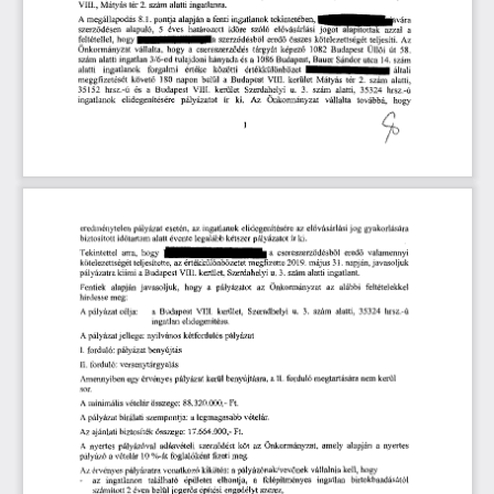
 ter 
2. 
VIII., 
Mátyás
 szám 
alatti 
ingatlanra.
A 
 8.1.
 megállapodás
 pontja 
alapján 
a 
fenti 
ingatlanok 
tekintetében,
'  
vára 
 5  
alapuló,
 éves 
szóló 
szerz
désen 
határozott 
id
re 
el
vásárlási 
jogot 
alapítottak 
azzal 
a 
ő
ő
ő
feltétellel, 
szerz
désb
l  
ered
összes 
kötelezettséget 
teljesíti. 
Az 
ő
ő
ő
 1082 
Önkormányzat 
vállalta, 
képez
Budapest
hogy 
a  
csereszerz
dés 
tárgyát 
 at 
58.
 Üll
i
ő
ő
ő
Budapest, 
Bauer
ingatlan 
tulajdoni 
 es
 1086 
szám 
alatti 
3/6-od 
hányada
 14.
 a 
 Sándor 
utca
 szám 
alatti 
ingatlanok 
forgalmi 
értéke 
közötti 
értékkülönbözet 
általi 
 180
 Budapest
követ
 ter 
2.
meggfizetését 
 napon 
belül 
a  
 VIII. 
kerület 
Mátyás
 szám 
alatti,
ő 
35152
 Budapest
 u. 
3.
 VIII. 
 hrsz.-a 
és 
a
kerület 
Szerdahelyi
 szám 
 35324
alatti,
 hrsz.-a 
ingatlanok 
elidegenítésére 
pályázatot 
ír 
ki. 
Az 
Önkormányzat 
vállalta 
továbbá, 
hogy
gyakorlására 
eredménytelen 
pályázat 
esetén, 
az 
ingatlanok 
elidegenítésére 
az 
el
vásárlási 
jog 
ő
pályázatot 
jr 
biztosított 
id
tartam 
alatt 
évente 
legalább 
kétszer 
ki. 
ő
Tekintettel 
a  
csereszerz
désb
l  
ered
valamennyi 
arra, 
hogy 
ő
ő
ő
teljesítette, 
az 
értékkülönbözetet 
megfizette
 2019.
 május
 31.
 napján, 
javasoljuk 
kötelezettségét 
kiírni 
a 
 Budapest
 VIII. 
kerület, 
Szerdahelyi
 u.  
3.
 szám 
alatti 
ingatlant. 
pályázatra 
Fentiek 
alapján 
javasoljuk, 
hogy 
a 
pályázatot 
az 
Önkormányzat 
az 
alábbi 
feltételekkel 
hirdesse 
meg:
 35324
 hrsz.-ú 
 pályázat 
célja: 
a  
 Budapest
 VIII. 
kerület, 
Szeradhelyi
 u. 
3.
 szám 
alatti,
A
elidegenítése.
ingatlan 
nyilvános 
kétfordulós 
pályázat 
A 
 pályázat 
jellege: 
pályázat 
benyújtás 
I. 
forduló: 
II.
forduló: 
versenytárgyalás 
megtartására 
nem 
kerül 
kerül 
benyújtásra, 
a 
II. 
forduló 
Amennyiben 
egy 
érvényes 
pályázat 
sor.
 minimális 
összege:
 88.320.000,- 
Ft. 
A
vételár 
legmagasabb 
vételár. 
bírálati 
szempontja: 
a 
A 
 pályázat 
biztosíték 
összege:
 17.664.000,- 
Ft. 
Az 
ajánlati 
Önkormányzat, 
amely 
alapján 
a  
nyertes 
szerz
dést 
köt 
az 
A
 nyertes 
pályázóval 
adásvételi 
ő
10%-át 
foglalóként 
fizeti 
meg. 
pályázó 
a 
vételár 
vállalnia 
kell, 
hogy 
a 
pályázónak/vev
nek 
pályázatra 
vonatkozó 
kikötés: 
Az 
érvényes 
ő
ingatlan 
birtokbaadásától 
elbontja, 
a 
felépítményes 
ingatlanon 
található 
épületet 
- 
az 
joger
s 
építési 
engedélyt 
szerez, 
számított
 2 
 éven 
belül 
ő