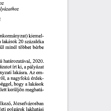
oz
lyázathoz 
! 
nkormányzat) 
kiemel-
a 
lakások
 20
 százaléka 
ül 
minél 
többet 
bérbe 
ú 
határozatával,
 2020.
ázatot 
írt 
ki, 
a 
pályázat 
yzati 
lakásra. 
Az 
em-
r
l, 
a 
nagyfokú 
érdek-
ő
éggel, 
hogy 
a 
lakások 
lett 
kerüljön 
meghatá-
lkez
, 
Józsefvárosban 
ő
leti 
polgárok 
lakhatási 