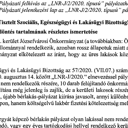
Pályázati 
felhívás 
az 
„LNR-J/2/2020. 
típusú" 
pályázath
Pályázatijelentkezési 
lap 
az 
„LNR-J/2/2020. 
típusú" 
pá
isztelt 
Szociális, 
Egészségügyi 
és 
Lakásügyi 
Bizottság
döntés 
tartalmának 
részletes 
ismertetése
. 
kerület 
Józsefvárosi 
Önkormányzat 
(a 
továbbiakban: 
Ö
állománnyal 
rendelkezik, 
azonban 
rossz 
állapotuk 
miatt 
ányzat 
elkötelezett 
az 
iránt, 
hogy 
az 
üres 
lakások 
köz
ügyi 
és 
Lakásügyi 
Bizottság 
az
 57/2020.
 (VII.07.) 
szám
0.
 augusztus
 14.
 között 
„LNR-J/2020." 
elnevezéssel 
pály
 
nem 
rendelkez
k 
részére,
 10
 darab 
felújítandó 
önkormán
ő
ítása 
még 
jelenleg 
is 
zajlik,
 de
 a  
kerületi 
lakosok 
részé
, 
újabb 
bérlakás-pályázat 
kiírása 
javasolt, 
annyi 
különbs
pon, 
hanem 
költségelv
lakbér 
fizetési 
kötelezettség 
mel
ű
rgyát 
képez
bérlakás 
pályázat 
olyan 
lakással 
nem 
rende
ő
ndó, 
vagy 
egy 
éves 
tartózkodási 
hellyel 
rendelkez
kerü
ő