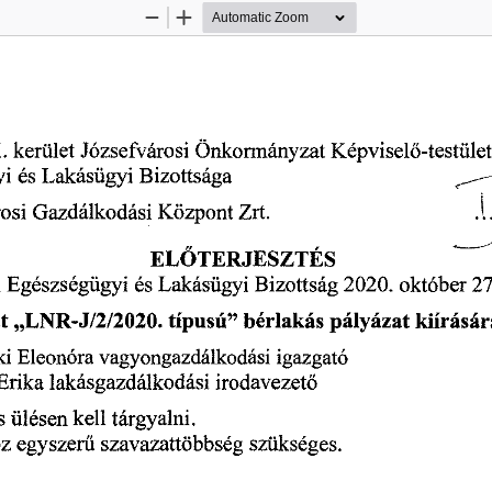
Zoom
Zoom
Out
In
. 
kerület 
Józsefvárosi 
Önkormányzat 
Képvisel
-testüle
ő
i 
és 
Lakásügyi 
Bizottsága 
osi 
Gazdálkodási 
Központ 
Zrt. 
EL
TERJESZTÉS 
Ő 
 
Egészségügyi
 es
 Lakásügyi 
Bizottság
 2020.
 október 
27
t 
típusú" 
„LNR-J/2/2020. 
bérlakás 
pályázat 
kiírásár
i 
Eleonóra 
vagyongazdálkodási 
igazgató 
 Erika
 lakásgazdálkodási 
irodavezet
ő
s 
ülésen 
kell 
tárgyalni
z 
egyszer
szavazattöbbség 
szükséges. 
ű