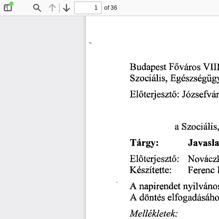
of 36
Toggle
Find
Previous
Next
Sidebar
Budapest
 F
város 
VIII
ő
Szociális, 
Egészségügy
El
terjeszt
: 
Józsefvár
ő
ő
a 
Szociális,
Tárgy: 
Javasla
El
terjeszt
: 
Nováczk
ő
ő
Készítette: 
Ferenc
A 
 napirendet 
nyilváno
A
 döntés 
elfogadásáho
Mellékletek: