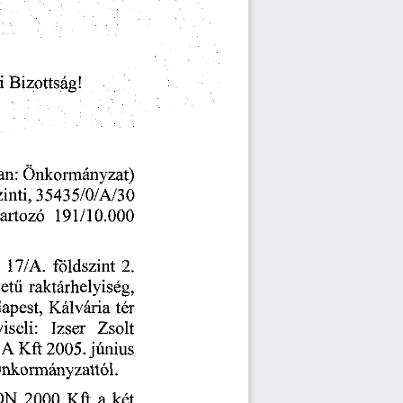
Bizottsag!
i
an:
Onkormanyzat)
35435/0/A/30
inti,
191/10.000
tartozd
2.
17/A.
foldszint
letu
raktarhelyiseg,
apest,
ter
Kalvaria
iseli:
Zsolt
Izser
A
Kft
junius
2005.
nkormanyzattol.
Kft
ON
a
ket
2000