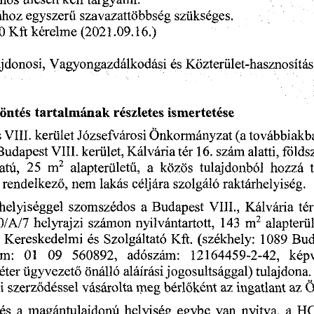
iilesen
anos
kell
targyalni.
szukseges.
egyszeru
szavazattobbseg
ahoz
kerelme
0
Kft
(2021.09.16.)
es
jdonosi,
Vagyongazdalkodasi
Kdzterulet-hasznositas
reszletes
ontes
tartalmanak
ismertetese
VIII.
kerulet
s
Jozsefvarosi
tovabbiakb
Onkormanyzat
(a
kerulet,
szam
ter
alatti,
Budapest
foldsz
Kalvaria
16.
VIII.
alapteriiletu,
m
2
a
kozos
hozza
tulajdonbol
atu,
25
szolgalo
raktarhelyiseg.
nem
lakas
rendelkezb,
celjara
Budapest
VIII.,
helyiseggel
ter
szomszedos
a
Kalvaria
0/A/7
szamon
m
alapterii
143
2
nyilvantartott,
helyrajzi
Bud
1089
Kereskedelmi
es
Szolgaltato
Kft.
(szekhely:
am:
kepv
adoszam:
12164459-2-42,
01
09
560892,
eter
alairasi
tulajdona.
tigyvezeto
jogosultsaggal)
onalld
vasarolta
berlbkent
meg
szerzodessel
az
ingatlant
az
i
O
es
helyiseg
egybe
magantulajdonu
nyitva,
van
a
H
a