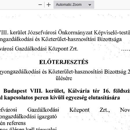
Zoom
Zoom
Out
In
Kepviselb-test
III.
Onkormanyzat
kerulet
Jozsefvarosi
es
ngazdalkodasi
Bizottsaga
Kdzterulet-hasznositasi
Gazdalkodasi
varosi
Zrt.
......
Kozpont
ELOTERJESZTES
es
Bizottsag
Kdzterulet-hasznositasi
yongazdalkodasi
ulesere
16.
kerulet,
Kalvaria
foldszi
a
VIII.
ter
Budapest
kiviili
al
kapcsolatos
egyezseg
elutasitasara
peren
Nov
Zrt.,
Gazdalkodasi
Kozpont
efvarosi
igazgato
ongazdalkodasi
referens
ren