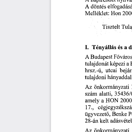
A
napirendet
nyilv
dontes
elfogadas
A
Hon
Melleklet:
200
Tula
Tisztelt
I.
Tenyallas
a
d
es
A
Fovaro
Budapest
tulajdonat
kepezi
a
utcai
hrsz.-u,
bejar
tulajdoni
hanyaddal
Az
onkormanyzati
35436/
alatti,
szam
amely
a
HON
2000
cegjegyzeksz
17.,
P
Benke
ugyvezetd,
kelt
28-an
adasvetel
onkormanyzati
Az