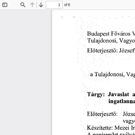
of 6
Toggle
Find
Previous
Next
Sidebar
Budapest
V
Fovaros
Vagyo
Tulajdonosi,
Jozsef
Eldterjesztd:
a
Tulajdonosi,
Vag
Javaslat
Targy:
ingatlann
Eldterjesztd:
Jozs
vagy
Mezei
Keszitette:
I