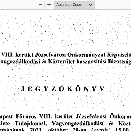
Zoom
Zoom
Out
In
VIII.
keriilet
Onkormanyzat
Kepviseld
Jozsefvarosi
Bizottsa
es
ongazdalkodasi
Kozterulet-hasznositasi
Z
ONYV
G
OK
J
E
¥
Onkorm
apest
keriilet
Fovaros
VIII.
Jozsefvarosi
Tulajdonosi,
Vagyongazdalkodasi
Kozt
ulete
es
2021.
oktober
15.00
20-an
(szerda)
ttsaganak