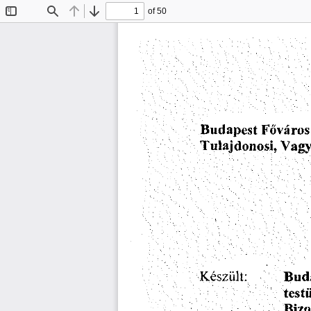
of 50
Toggle
Find
Previous
Next
Sidebar
Fovaros
Budapest
Tulajdonosi,
Vagy
Kesziilt:
Bud
test
Bizo