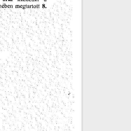
megtartott
meben
8.
k