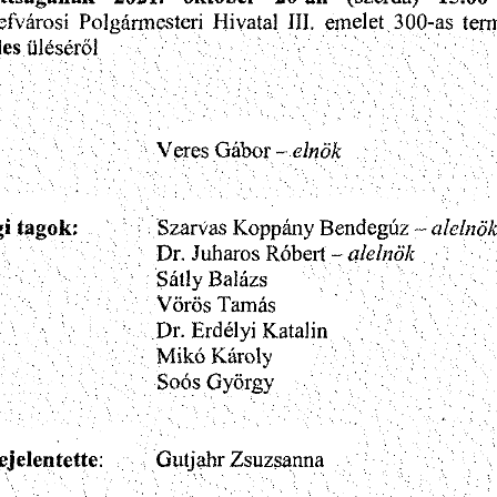
Hivatal
ter
emelet300-as
efvarosi
Polgarmesteri
III.
es
uleserol
Veres
-
Gabor
elnok
tagok:
gi
Koppany
alelno
Szarvas
Bendeguz
-
Robert
Dr.
Juharos
-
alelnok
Balazs
Satly
Voros
Tamas
Erdelyi
Dr.
Katalin
Karoly
Miko
Sods
Gyorgy
ejelentette:
Zsuzsanna
Gutjahr