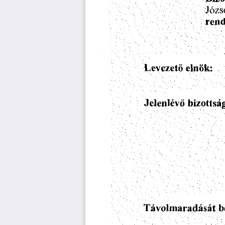
Jdzs
rend
elnbk:
Levezeto
bizottsa
Jelenlevo
Tavolmaradasat
b