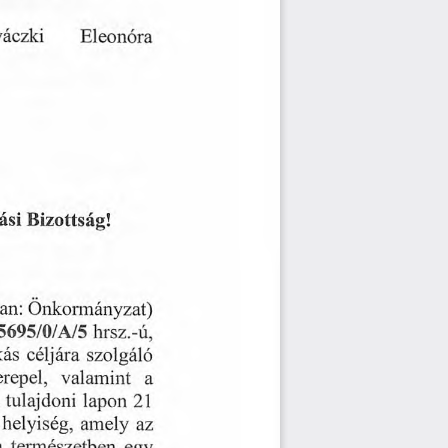
aczki
Eleonora
Bizottsag!
asi
an:
Onkormanyzat)
hrsz.-u,
A/5
5695/0/
szolgalo
kas
celjara
valamint
erepel,
a
tulajdoni
lapon
21
amely
az
helyiseg,
termeszetben
a
egy