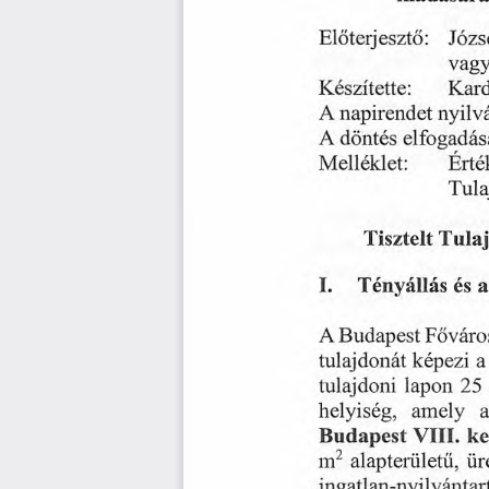
Jozs
Eloterjeszto:
vagy
Kar
Keszitette:
A
nyilv
napirendet
dontes
elfogada
A
Erte
Melleklet:
Tula
Tulaj
Tisztelt
Tenyallas
a
I.
es
Fovaro
Budapest
A
tulajdonat
a
kepezi
lapon
tulajdoni
25
helyiseg,
amely
ke
Budapest
VIII.
tir
2
m
alapteruletu,
ingatlan-nyilvantar