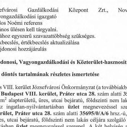
efvarosi
Kozpont
Nov
Gazdalkodasi
Zrt.,
ongazdalkodasi
igazgato
dos
Noemi
referens
anos
kell
iilesen
targyalni.
szukseges.
sahoz
egyszerii
szavazattobbseg
kbecsles,
ertekbecsles
aktualizalasa
jdonosi
hozzajarulas
es
Vagyongazdalkodasi
donosi,
Kdzterulet-hasznosit
tartalmanak
reszletes
dontes
ismertetese
s
Jozsefvarosi
Onkormanyzat
tovabbiakb
keriilet
(a
VIII.
szam
alatti
keriilet,
28.
Budapest
Prater
utca
3
VIII.
bejaratu,
m
ures,
2
foldszinti
la
alapteruletu,
utcai
nem
az
ingatlan-nyilvantartasban
megnevezessel
sz
iizlet
szam
alatti
hrsz.-u,
35695/0/
riilet,
28.
utca
A/6
Prater
celjara
es,
lakas
bejaratu,
foldszinti
nem
szolgalo
utcai
szerepel.
tasban
A
ket
helyiseg
megnevezessel