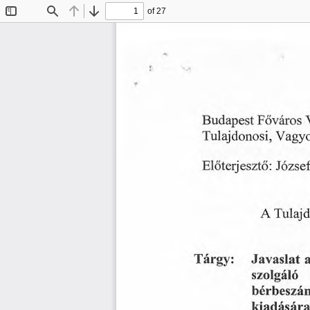
of 27
Toggle
Find
Previous
Next
Sidebar
Fovaros
Budapest
Tulajdonosi,
Vagyo
Jozsef
Eloterjeszto:
Tulajd
A
Javaslat
Targy:
a
szolgalo
berbeszam
kiadasara