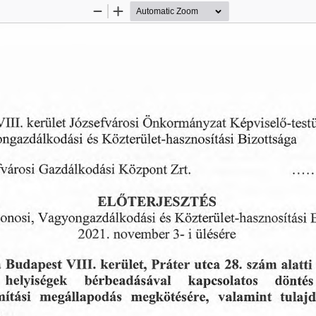
Zoom
Zoom
Out
In
keriilet
Jozsefvarosi
Kepviselo-testi
VIII.
Onkormanyzat
Kdzterulet-hasznositasi
es
Bizottsaga
ngazdalkodasi
Gazdalkodasi
Kozpont
varosi
........
Zrt.
ELOTERJESZTES
onosi,
Kdzterulet-hasznositasi
Vagyongazdalkodasi
es
november
iilesere
2021.
3-
i
Budapest
Prater
alatti
keriilet,
28.
utca
VIII.
szam
berbeadasaval
dontes
helyisegek
kapcsolatos
megallapodas
tulaj
itasi
megkbtesere,
valamint