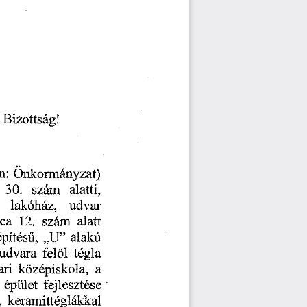
Bizottsag!
Onkormanyzat)
n:
szam
alatti,
30.
udvar
lakdhaz,
alatt
12.
szam
tca
pitesu,
”
„U
alaku
udvara
felol
tegla
ri
kbzepiskola,
a
fejlesztese
epiilet
keramitteglakkal
,