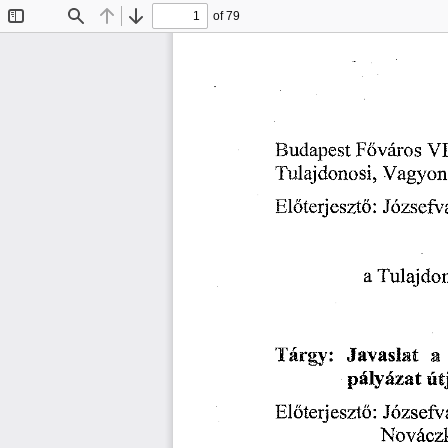
of 79
Toggle
Find
Previous
Next
Sidebar
Budapest
Fovaros
VI
Tulajdonosi,
Vagyon
Eldterjesztd:
Jozsefv
a
Tulajdon
Targy:
Javaslat
a
palyazat
ut
Eldterjesztd:
Jozsefv
Novacz