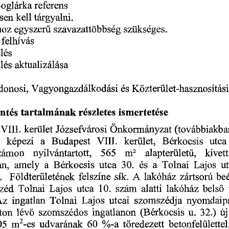
oglarka
referens
esen
kell
targyalni.
egyszeru
szavazattobbseg
sziikseges.
hoz
felhivas
les
aktualizalasa
les
donosi,
Kozteriilet-hasznositasi
Vagyongazdalkodasi
es
ntes
tartalmanak
ismertetese
reszletes
Onkormanyzat
kerulet
Jozsefvarosi
VIII.
(tovabbiakba
t
a
kerulet,
kepezi
Budapest
VIII.
utca
Berkocsis
kivett
m
zamon
2
nyilvantartott,
565
alapteriiletu,
amely
a
Berkocsis
a
an,
utca
30.
es
Tolnai
Lajos
u
.
sik.
felszine
zartsoru
bee
A
lakdhaz
Fbldteriiletenek
alatti
lakohaz
belso
10.
Lajos
zed
utca
Tolnai
szam
ingatlan
Lajos
nyomdaipa
utcai
szomszedja
Az
Tolnai
u.
uj
ton
32.)
szomszedos
levo
ingatlanon
(Berkocsis
m
-es
05
2
udvaranak
%-a
60
toredezett
betonfeliilettel