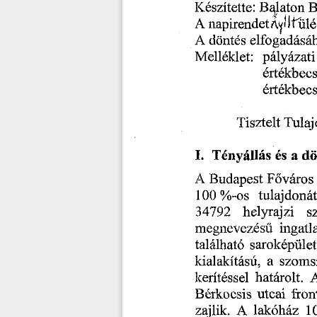
Keszitette:
Balaton
B
A
napirendetAyiitul
A
dontes
elfogadasa
palyazati
Melleklet:
ertekbecs
ertekbecs
Tisztelt
Tulaj
Tenyallas
do
a
es
I.
A
Budapest
Fovaros
100%-os
tulajdona
34792
s
helyrajzi
megnevezesu
ingatl
sarokepulet
talalhato
a
szoms
kialakitasu,
keritessel
hatarolt.
Berkocsis
utcai
fron
zajlik.
A
lakdhaz
1