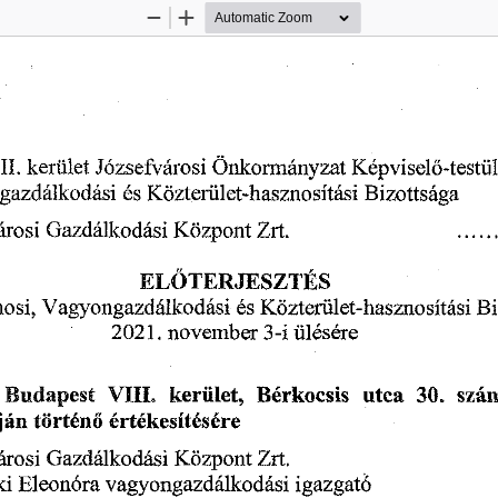
Zoom
Zoom
Out
In
Onkormanyzat
kerulet
Kepviselo-testii
II.
Jozsefvarosi
Kozteriilet-hasznositasi
Bizottsaga
gazdalkodasi
es
Zrt.
Kozpont
arosi
Gazdalkodasi
........
ELOTERJESZTES
osi,
Kozteriilet-hasznositasi
Bi
Vagyongazdalkodasi
es
november
3-i
2021.
ulesere
utca
Berkocsis
Budapest
30.
kerulet,
VIII.
sza
ertekesitesere
torteno
jan
Kozpont
arosi
Gazdalkodasi
Zrt.
Eleonora
igazgatd
ki
vagyongazdalkodasi