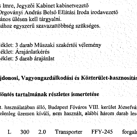
Imre,
Jegyzdi
kabinetvezetd
s
Kabinet
Orgovanyi
Belsd
Iroda
Andras
Ellatasi
irodavezetd
vanos
iildsen
targyalni.
kell
egyszerii
sahoz
szavazattobbseg
szUkseges.
Miiszaki
darab
velemeny
szakertdi
3
.
melleklet:
melleklet:
Arajanlatkeres
melleklet:
darab
arajanlat
5
es
Kdzterulet-hasznosita
Vagyongazdalkodasi
jdonosi,
ismertetese
reszletes
dontes
tartalmanak
hasznalataban
kerulet
Budapest
Fovaros
VIII.
alld,
t.
Jdzsefva
elenleg
nem
kiviili,
darab
uzemen
hasznalt,
alabbi
harom
les
L
300
ishi
f
2.0
Transporter
FFY-245