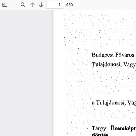
of 60
Toggle
Find
Previous
Next
Sidebar
Budapest
Fovaros
Vagy
Tulajdonosi,
a
Vag
Tulajdonosi,
Uzemkept
Targy: