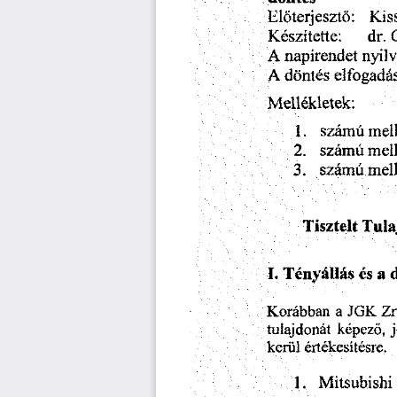
dontds
Eldterjeszto:
Kis
dr.
Keszitette:
nyil
A
napirendet
A
domes
elfogada
Mellekletek:
1.
szamu
szamu
2.
szamu
3.
Tisztelt
Tula
es
1.
Tenyalias
a
a
Korabban
JGK
Zr
tulajdonat
j
kepezo,
ertekesitesre.
keriil
Mitsub
1.