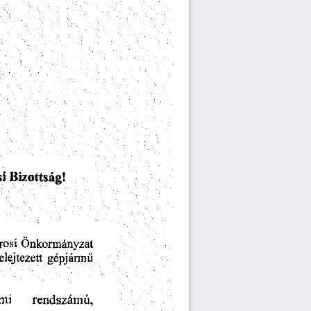
si
Bizottsag!
Onkormanyzal
rosi
gepjarmu
elejtezett
orgalmi
rendszamu,