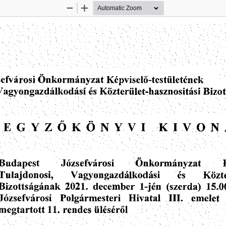
Zoom
Zoom
Out
In
Kepviselo-testiiletenek
efvarosi
Onkormanyzat
Kdzteriilet-hasznositasi
es
Bizot
Vagyongazdalkodasi
Z
N
NY
V
KI
VO
E
Y
KO
G
O
I
Jdzsefvarosi
Onkormanyzat
Budapest
Kdzte
es
Vagyongazdalkodasi
Tulajdonosi,
Bizottsaganak
15.0
(szerda)
1-jen
december
2021.
Polgarmesteri
Jdzsefvarosi
emelet
Hivatal
III.
11.
iileserol
megtartott
rendes