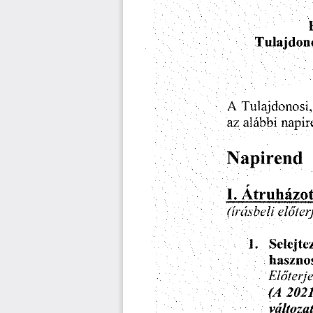
Tulajdono
Tulajdonosi,
A
napir
alabbi
az
Napirend
I.
Atruhazo
(irdsbeli
eloter
Selejte
1.
haszno
Eldterje
(A
2021
vdltoza