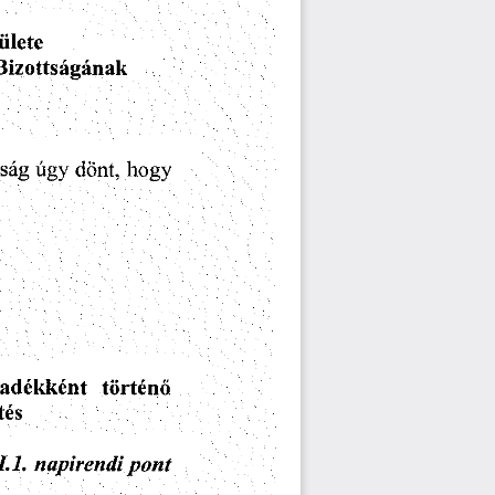
ilete
Bizottsaganak
tsag
ugy
dont,
hogy
ladekkent
torteno
tes
L1.
napirendipont