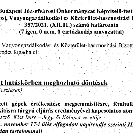
Jdzsefvarosi
Kepviselo-testi
Budapest
Onkormanyzat
Kdzteriilet-hasznositasi
Vagyongazdalkodasi
es
si,
szamu
357/2021.
hatarozata
(XII.01.)
tartozkodas
szavazattal)
igen,
nem,
(7
0
0
Vagyongazdalkodasi
Bizot
es
Kdzteriilet-hasznositasi
endet
fogadja
el:
V
;
ben
tt
hataskdr
meghozhato
dontesek
jeszlesek)
megsemmisitesre,
zett
gepek
femhul
ertekesitese
eljaras
kapcsolatos
don
eredmenyevel
sitasra
targyu
Imre-Jegyzoi
sztd:
vezetoje
Kiss
Kabinet
.
november
Hies
szerinti
H
174
elfogadott
napirendje
tartalommal)
tlan