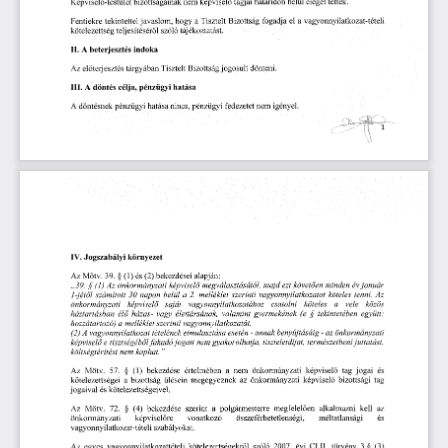
bizottsagainak
nem
hataridon
Kepviselo-testulet
beliil
tettek.
kepviseld
tagjai
eleget
Tisztelt
Bizottsag
el
Fentiekre
tekintettel
javaslom,
hogy
a
fogadja
a
vagyonnyilatkozat-teteli
kotelezettseg
teljesiteserol
szolo
tajekoztatast.
II.
  A
beterjesztes
indoka
Bizottsag
jogosult
donteni.
eloterjesztes
targyaban
Az
Tisztelt
III.
dontes
hatasa
  A
celja,
penzugyi
A
penzugyi
hatasa
nines,
penzugyi
dontesnek
nem
fedezetet
igenyel.
IV.
kornyezet
Jogszabalyi
39.
Motv.
(1)
(2)
bekezdesei
alapjan:
Az
§
es
ezt
minden
.,39.
§
(1)
Az
onkormanyzati
megvdlasztdsdtdl,
kepviseld
majd
ev
janudr
kovetoen
vagyonnyilatkozatot
szamitotl
belul
2.
szerinti
koteles
tenni.
1 
napon
melleklet
Az
-jelol
30
a
vagyonnyilatkozatahoz
vele
kepviseld
csatolni
onkormanyzati
koteles
kozos
sajdl
a
eld
(e
egyiitt:
hdzas-
valamint
gyermekenek
§
vagy
elettdrsdnak,
tekinteteben
haztartasban
hozzdtartozd)
vagyonnyilatkozatdt.
szerinti
melleklet
a
(2)
-
benyujtasdig
-
az
A
vagyonnyilatkozat
tetelenek
eseten
onkormanyzati
elmulasztdsa
annak
fakadd
jogait
nem
tiszteleldijat,
termeszetbeni
e
kepviseld
tisztsegebol
gyakorolhatja,
juttatdst,
nem
”
kbltsegteritest
kaphat.
Motv.
ertelmeben
onkormanyzati
nem
kepviselo
Az
57.
§
(1)
bekezdese
a
tag
jogai
es
bizottsag
iilesein
onkormanyzati
kepviseld
kbtelezettsegei
bizottsagi
tag
a
megegyeznek
az
jogaival
kbtelezettsegeivel.
es
72.
bekezdese
polgarmesterre
alkalmazni
kell
Motv.
§
a
az
Az
(4)
szerint
megfelelben
onkormanyzati
osszeferhetetlensegi,
vonatkozd
es
kepviselore
meltatlansagi
vagyonnyilatkozat-teteli
szabalyokat.
2007.
3.§
Az
szolo
evi
CLIL
egyes
vagyonnyilatkozatteteli
kbtelezettsegekrbl
torveny
(3)