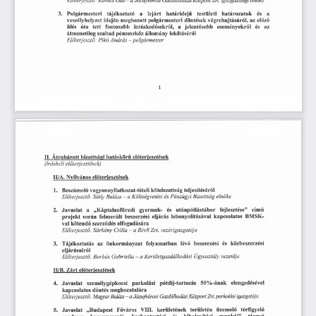
elndke
Kovacs
Otto
-
Zrt.
igazgatdsdgi
Eloterjesztd:
a
Jozsefvarosi
Gazdalkodasi
Kozpont
3.
es
Polgarmesteri
a
hataridejii
tajekoztato
iejart
hatarozatok
testiileti
a
polgarmesteri
dontesek
vegrehajtasarol,
elozo
veszelyhelyzet
idejen
meghozott
az
es
iiles
jelentosebb
az
dta
tett
fontosabb
esemenyekrol
intezkedesekrol,
a
penzeszkoz
szabad
allomany
atmenetileg
lekotesero!
Andras
polgdrmester
Eloterjesztd:
Piko
-
1