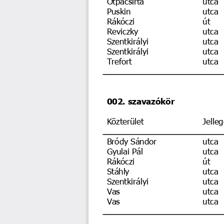
Puskin
utca
Rákóczi
út
Reviczky
utca
Szentkirályi
utca
Szentkirályi
utca
Trefort
utca
002. szavazókör
Közterület
Jelleg
Bródy Sándor
utca
Gyulai Pál
utca
Rákóczi
út
Stáhly
utca
Szentkirályi
utca
Vas
utca
Vas
utca