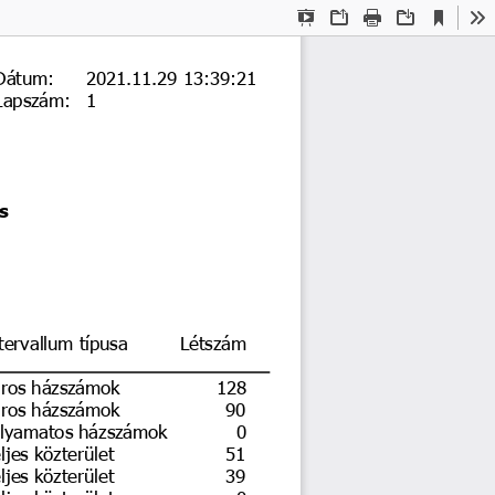
Current
Presentation
Open
Print
Download
To
View
Mode
Dátum:
2021.11.29 13:39:21
Lapszám:
1
s
tervallum típusa
Létszám
ros házszámok
128
ros házszámok
90
lyamatos házszámok
0
ljes közterület
51
ljes közterület
39
ljes közterület
0