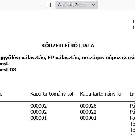
Zoom
Zoom
Out
In
KÖRZETLEÍRÓ LISTA
ggyűlési választás, EP választás, országos népszavazá
est
est 08
e
Kapu tartomány-tól
Kapu tartomány-ig
In
000002
000028
Pá
000002
000022
Pá
000001
000001
Fo
Te
Te
Te