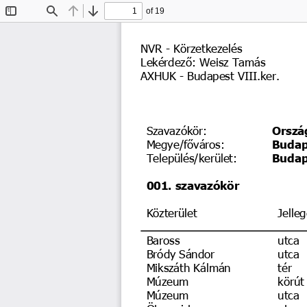
of 19
Toggle
Find
Previous
Next
Sidebar
NVR - Körzetkezelés
Lekérdező: Weisz Tamás
AXHUK - Budapest VIII.ker.
Szavazókör:
Orszá
Megye/főváros:
Budap
Település/kerület: 
Budap
001. szavazókör
Közterület
Jelleg
Baross
utca
Bródy Sándor
utca
Mikszáth Kálmán
tér
Múzeum
körút
Múzeum
utca
Ötpacsirta
utca