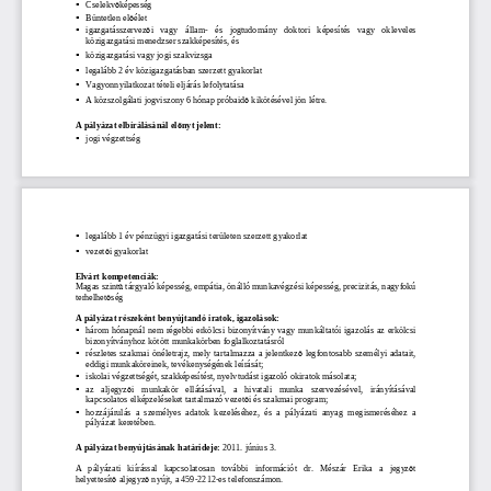
Cselekv
képesség 

ő
Büntetlen el
élet 

ő
igazgatásszervez
i   vagy   állam-   és   jogtudomány   doktori   képesítés   vagy
   okleveles 

ő
közigazgatási menedzser szakképesítés, és 
közigazgatási vagy jogi szakvizsga 

legalább 2 év közigazgatásban szerzett gyakorlat 

Vagyonnyilatkozat tételi eljárás lefolytatása 

A közszolgálati jogviszony 6 hónap próbaid
 kikötésével jön létre. 

ő
A pályázat elbírálásánál el
nyt jelent:  
ő
jogi végzettség 

legalább 1 év pénzügyi igazgatási területen szerzet
t gyakorlat 

vezet
i gyakorlat 

ő
Elvárt kompetenciák: 
Magas szint
 tárgyaló képesség, empátia, önálló munkavégzési ké
pesség, precizitás, nagyfokú 
ű
terhelhet
ség 
ő
A pályázat részeként benyújtandó iratok, igazolások
: 
három hónapnál nem  régebbi erkölcsi bizonyítvány va
gy munkáltatói igazolás az erkölcsi 

bizonyítványhoz kötött munkakörben foglalkoztatásró
l 
részletes szakmai önéletrajz, mely tartalmazza a je
lentkez
 legfontosabb személyi adatait, 

ő
eddigi munkaköreinek, tevékenységének leírását; 
iskolai végzettségét, szakképesítést, nyelvtudást i
gazoló okiratok másolata; 

az   aljegyz
i   munkakör   ellátásával,   a   hivatali   munka   szervezésé
vel,   irányításával 

ő
kapcsolatos elképzeléseket tartalmazó vezet
i és szakmai program; 
ő
hozzájárulás  a  személyes  adatok  kezeléséhez,  és  a  p
ályázati  anyag  megismeréséhez  a 

pályázat keretében. 
A pályázat benyújtásának határideje: 
2011. június 3.
A   pályázati   kiírással   kapcsolatosan   további   informá
ciót   dr.   Mészár   Erika   a   jegyz
t 
ő
helyettesít
 aljegyz
 nyújt, a 459-2212-es telefonszámon. 
ő
ő