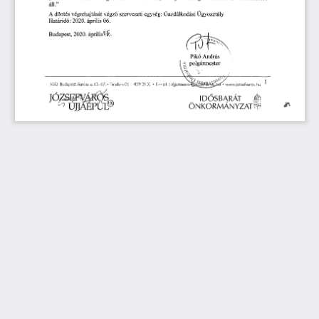
áll."
A
 döntés 
végrehajtását 
végz
szervezeti 
egység: 
Gazdálkodási 
Ügyosztály 
ő
Határid
: 
 2020.
 április
 06. 
ő
Budapest, 
2020.
 április?..
Pikó
 Andras
polgármester 
1082 
Budapest,
 Baross
 u 
63-67. 
• 
 Telefon,
 06 
1  
459 
2100 
•  
E-mail: 
polgarrne 
jozse8raros.
 hu
 1
84 
OE 
JÓZS 
EW 
OE 
 O
S 
 A
ID
SBARÁT
Ő 
UJJÁEPUL
it 
COEOE 
ÖNKORMÁNYZATt:.