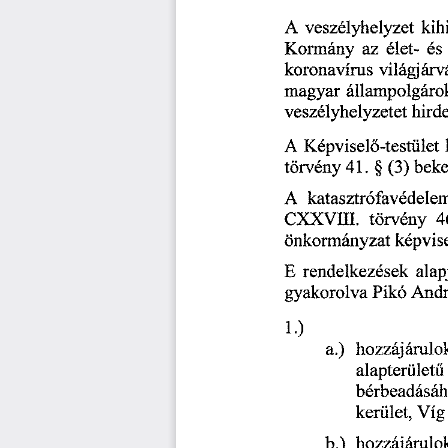
A
 veszélyhelyzet 
kih
Kormány 
az 
élet- 
és 
koronavírus 
világjárv
magyar 
állampolgáro
hirde
veszélyhelyzetet 
A
 Képvisel
-testület 
ő
törvény
 41.
 § 
 (3)
 bek
A
 katasztrófavédele
CXXVHI. 
törvény
 4
önkormányzat 
képvis
E 
rendelkezések 
alap
Pikó
 And
gyakorolva 
1.)
a.)
hozzájárulo
alapterület
ű
bérbeadásáh
kerület, 
Víg
b.)
hozzájárulo