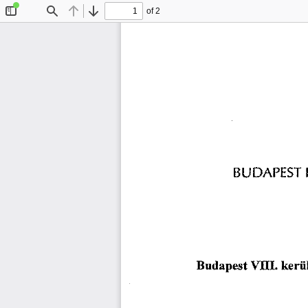
of 2
Toggle
Find
Previous
Next
Sidebar
BUDAPEST
kerül
Budapest
 VIII. 