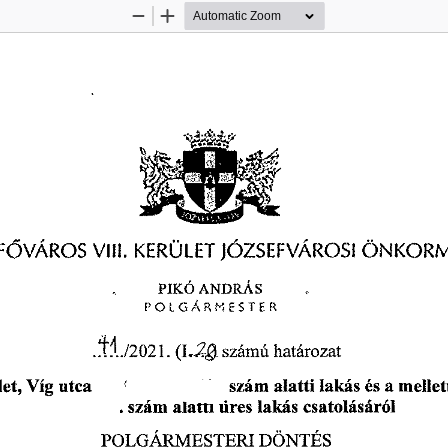
Zoom
Zoom
Out
In
KERÜLET 
VÁROS 
VIII. 
JÓZSEFVÁROSI 
 F
ÖNKORM
Ő 
ANDRÁS
PIKÖ 
P 
 OLGÁRMESTER
/2021. 
(I.-22,
 számú 
határozat
40 
et, 
Víg 
utca  
szám 
alatti 
lakás 
és 
a 
mellet
. 
szám 
Matti
 tires
 lakás 
csatolásáról 
POLGÁRMESTERI 
DÖNTÉS