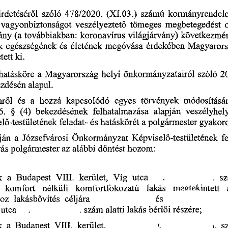
irdetésér
l  
szóló
 478/2020.
 (XI.03.) 
számú 
kormányrendele
ő
vagyonbiztonságot 
veszélyeztet
tömeges 
megbetegedést 
ő
ány 
(a 
továbbiakban: 
koronavírus 
világjárvány) 
következmé
megóvása 
érdekében 
egészségének 
és 
életének 
Magyarors
k 
tett 
ki.
önkormányzatairól 
hatásköre 
a 
Magyarország 
helyi 
szóló
 2
alapul.
ezdésén 
törvények 
módosításár
l  
és 
a 
hozzá 
kapcsolódó 
egyes 
mr
ő
6.
 §  
 (4)
 bekezdésének 
felhatalmazása 
alapján 
veszélyhel
-testületének 
feladat- 
és 
hatáskörét 
a 
polgármester 
el
gyakoro
ő
ján 
a  
Józsefvárosi 
Önkormányzat 
Képvisel
-testületének 
f
ő
ras
 polgármester 
az 
alábbi 
döntést 
hozom:
 Budapest
 VIII. 
kerület, 
Víg 
utca 
. 
k 
a
.   
sz
mentekintett 
lakás 
komfort 
komfortfokozatú 
nélküli 
es 
oz 
lakásb
vítés 
céljára 
ő
 
utca 
. 
. 
szám 
alatti 
lakás 
bérl
i 
részére;
ő
kerület, 
k 
a  
 Budapest
 VHI. 
t.  
sz