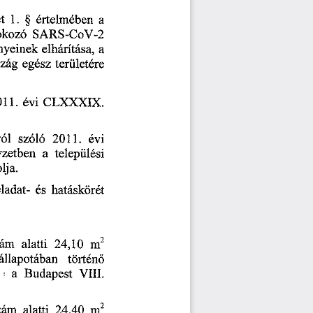
t
 1.
 §  
értelmében 
a 
okozó 
SARS-CoV-2 
nyeinek 
elhárítása, 
a 
zág 
egész 
területére 
011.
 évi 
CLOEXXXDC. 
ól 
szóló
 2011.
 évi 
yzetben 
a 
települési 
lja. 
eladat- 
és 
hatáskörét 
ám 
alatti
 24,10 
m
2
állapotában 
történ
ő
a
 Budapest
 VIII. 
ám 
alatti
 24,40 
m
2