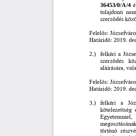
36453/0/A/4 
é
tulajdonú  nem 
szerződés közö
Felelős: Józsefvár
Határidő:
2019. de
felkéri a Józs
2.)
szerződés  kö
aláírására, va
Felelős: Józsefvár
Határidő: 2019. de
felkéri  a  Jó
3.)
kötelezettség  
Egyetemmel,  
megosztásának
történő  részv