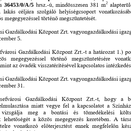
2
s
36453/0/A/5 
hrsz.
-
ú
, mindösszesen 381 m
alapterü
 lakás  céljára  szolgáló  helyiségcsoport  vonatkozásába
s megegyezéssel történő megszüntetését.
osi Gazdálkodási Központ Zrt. vagyongazdálkodási igaz
cember 5.
efvárosi Gazdálkodási Központ Zrt.
t a határozat 1.) po
-
zös  megegyezéssel  történő  megszüntetésére  vonat
lamint az óvadék visszatérítésével kapcsolatos intézke
dés
osi Gazdálkodási Központ Zrt. vagyongazdálkodási igaz
cember 31.
zsefvárosi  Gazdálkodási  Központ  Zrt
t,  hogy  a  b
.
-
elmulasztása  miatt  vegye  fel  a  kap
csolatot  a  Színhá
vizsgálja  meg  a  bontási
és
tömedékelési  költ
  lehetőségét
a  közös  megegyezés  keretében
.  A  tár
ételre  vonatkozó  előterjesztést  ennek  megfelelőn  ké
s