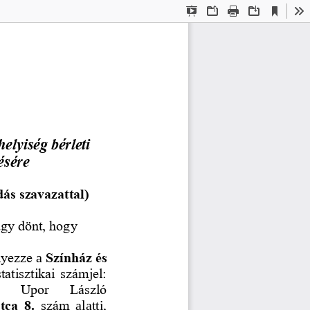
Current
Presentation
Open
Print
Download
To
View
Mode
elyiség bérleti 
ésére
ás szavazattal)
gy dönt, hogy
nyezze
a
Színház és 
atisztikai számjel: 
:    Upor    László 
tca  8. 
szám
alatti, 