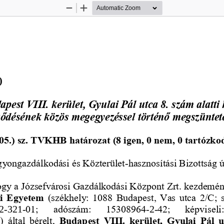
Zoom
Zoom
Out
In
)
pest VIII. kerület, Gyulai Pál utca 8. szám alatti h
ződésének közös megegyezéssel történő megszüntet
05.) sz. TVKHB határozat (8 igen, 0 nem, 0 tartózkod
gyongazdálkodási és Közterület
-
hasznosítási Bizottság 
ú
ogy a Józsefvárosi Gazdálkodási Központ Zrt. kezdemé
i Egyetem
(székhely: 1088  Budapest, Vas utca 2/C; st
2
-
321
-
01;    adószám:    15308964
-
2
-
42;    képviseli
  által  bérelt
,
Budapest  VIII.  kerület,
Gyulai  Pál  u