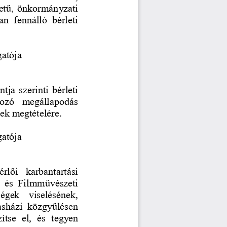
letű, önkormányzati 
n  fennálló  bérleti 
gatója
ntja szerinti bérleti 
kozó  megállapodás 
ek megtételére.
gatója
érlői  karbantartási 
z  és  Filmművészeti 
ségek  viselésének
,
sasházi  közgyűlésen 
zítse  el
,
és  tegyen 