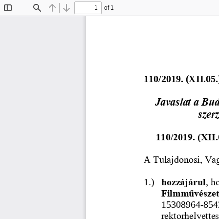
of 1
Toggle
Find
Previous
Next
Sidebar
1
1
0
/20
19
. (
XI
I
.
05
.
Javaslat a Buda
szer
110/2019. (XII.
A 
Tulajdonosi, Va
1.)
hozzájárul
, h
Filmművészet
15
308964
-
854
rektorhelyettes)