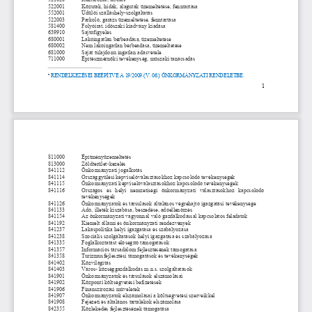
522001
Közutak, hidak, alagutak üzemeltetése, fenntartása
552001
Üdülői szálláshely-szolgáltatás
522003 
Parkoló, garázs üzemeltetése, fenntartása
581400
Folyóirat, időszaki kiadvány kiadása
639910
Sajtófigyelés
680001
Lakóingatlan bérbeadása, üzemeltetése
680002
Nem lakóingatlan bérbeadása, üzemeltetése
681000 
Saját tulajdonú ingatlan adásvétele
711000
Építészmérnöki tevékenység, műszaki tanácsadás
RENDELKEZÉSEI BEÉPÍTVE A 19/2009.(V. 06.) ÖNKORMÁNYZATI RENDELETBE.

1
811000 
Építményüzemeltetés
813000
Zöldterület-kezelés
841112
Önkormányzati jogalkotás
841114 
Országgyűlési képviselőválasztásokhoz kapcsolódó tevékenységek
841115 
Önkormányzati képviselőválasztásokhoz kapcsolódó tevékenységek
841116 
Országos   és   helyi   nemzetiségi   önkormányzati   választásokhoz   kapcsolódó
tevékenységek
841126
Önkormányzatok és társulások általános végrehajtó igazgatási tevékenysége
841133 
Adó, illeték kiszabása, beszedése, adóellenőrzés
841154
Az önkormányzati vagyonnal való gazdálkodással kapcsolatos feladatok
841192
Kiemelt állami és önkormányzati rendezvények
841237 
Lakáspolitika helyi igazgatása és szabályozása
841238
Szociális szolgáltatások helyi igazgatása és szabályozása
841335
Foglalkoztatást elősegítő támogatások
841357
Információs társadalom fejlesztésének támogatása
841358
Turizmusfejlesztési támogatások és tevékenységek  
841402
Közvilágítás 
841403
Város- községgazdálkodás m.n.s. szolgáltatások 
841901
Önkormányzatok és társulások elszámolásai
841902 
Központi költségvetési befizetések
841906
Finanszírozási műveletek
841907
Önkormányzatok elszámolásai a költségvetési szerveikkel
841908
Fejezeti és általános tartalékok elszámolása
842355 
Közlekedés fejlesztésének támogatása