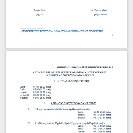
Rimán Edina
dr. Kocsis Máté
   jegyző
   polgármester
RENDELKEZÉSEI BEÉPÍTVE A 19/2009.(V.06.) ÖNKORMÁNYZATI RENDELETBE

1
1.
melléklet a 45/2012.(VII.26.) önkormányzati rendelethez
A HIVATAL BELSŐ SZERVEZETI TAGOZÓDÁSA, MUNKARENDJE, 
VALAMINT AZ ÜGYFÉLFOGADÁS RENDJE
1.
A HIVATAL MUNKARENDJE
hétfő: 
08.
00-
18.
00 
óráig
kedd: 
08.00-16.00 óráig
szerda:
08.00-16.30 óráig
csütörtök: 
08.
00
-16.
00
 óráig
péntek: 
08.00-13.30 óráig
2.
A HIVATAL ÜGYFÉLFOGADÁSI RENDJE
2.1.
A Polgármesteri Hivatal általános ügyfélfogadási rendje:
hétfő: 
13.30-18.00 óráig
szerda: 
08.
15-
16.30 óráig
péntek: 
08.15-11.30 óráig
2.2.
Az Okmányiroda és Ügyfélszolgálati Ügyosztály ügyfélfogadási rendje:
hétfő:
08.15-20.00 óráig
kedd: 
08.15-16.00 óráig
szerda: 
08.15-16.30 óráig