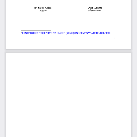
dr. Sajtos Csilla
Pikó András
jegyző
polgármester
*
RENDELKEZÉSEI BEÉPÍTVE AZ 
56
/20
17
. (
XII
.20
.) ÖNKORMÁNYZATI RENDELETBE
.
1