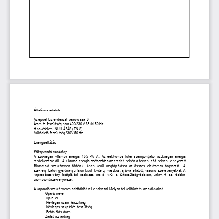
Általános adatok
Az épület tűzrendészeti besorolása  D
Áram és feszültség nem 400/230 V 3F+N 50 Hz
Hibavédelem  NULLÁZÁS (TN
-
S)
Működtető feszültség 230V 50 Hz 
Energiaellá
tás
Főkapcsoló szekrény
A  szükséges  villamos  energia  16,5  kW  A.  Az  elektromos  fűtés  szempontjából  szükséges  energia 
rendelkezésre áll.  A villamos energia szétosztása az eredeti helyén a terven jelölt helyen  elhelye
zett 
főkapcsoló  szekrényben
  történik.  I
nnen  kerül  megtáplálásra  az  összes  elektromos  fogyasztó.  .A 
szekrény Eaton gyártmányú falon kívüli kivitelű, maszkos, ajtóval ellátott, hasonló szerelvényekkel.
 A 
kapcsolószekrény  betáplálási  szakasza  mellé  kerül  a  túlfeszültségvédelem,  valamint  az  védelmi
csomópont szekrényrésze.
A kapcsoló szekrényeken adattáblát kell elhelyezni. Melyen fel kell tüntetni az alábbiakat
Gyártó neve
Típus jel
 Névleges üzemi feszültség
 Névleges szigetelési feszültség
 Betáplálási áram
Zárlati szilárdság