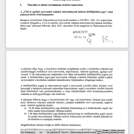
tartalmának
ismertetése
Tényállás
részletes
I.
és
döntés
A
„Civil
és
szervezetek
számára
”
önkormányzati
lakások
joga
című
egyházi
bérlőkijelölési
bemutatása
kiírás
rövid
pályázati
16.)
Budapest
Józsefvárosi
Képviselő-testülete
(XII.
hatá
Önkormányzat
a
számú
678/2*021.
rozatával
elfogadta
és
bérlőkije
a
„Civil
szervezetek
önkormányzati
egyházi
számára
lakások
joga
felhívást,
mely
december
20-án
Önkormányzat
”
pályázati
2021.
megjelent
az
hon
lölési
lapján.
ÉRKEZETT
területén
jogi
hogy
Józsefváros
nyújtó,
a
A
pályázat
célja,
a
szolgáltatást
kerületben
működő
személyiséggel
alapítványok,
egyházak,
szer
rendelkező
szervezetek,
civil
valamint
egyházi
tulajdonban
lévő
lakás
tekintetében
joghoz
jus
bérlőkijelölési
vezetek
15
db
önkormányzati
ezáltal
sanak.
bérlőkijelölési
jogot
szervezetek
vállalják
lakások
felújítását,
pályá
A
kapó
a
a
zat
kerületben
a
található
lakásállomány
felújításához,
állagmegóvásához.
hozzájárul
bérlőkijelölési
önkormányzat
tevé
joggal
az
a
szociális
karitatív
A
segíti
szervezetek
ellátó,
segíti
kenységét
a
hátrányos
helyzetű
a
vételből
kikerült
emberekkel
kapcsolatban;
nevelésbe
fiatal
való
felzárkóztatást
kezdeményezésüket,
felnőttekről
a
célzó
gondoskodásukat,
roma
valamint
törekvést.
való
az
esélyegyenlőségre
volt
pályázati
nem
rendel
felhívás
tárgya
a
Józsefvárosban
vagy
józsefvárosi,
A
élő
lakással
helyzetű
szervezetek,
alapítvá
kező,
hátrányos
lakáshoz
juttatása
érdekében
civil
emberek
részére:
nyok,
egyházak
valamint
szo
lakás
joga
és
a
a)
10
db
bérlőkijelölési
felújítási
kötelezettség
beilleszkedést
segítő
biztosításának
ciális
vállalása
mellett;
munka
b)
lakás
joga
felújítási
kötelezettség
és
a
segítő
szociá
5
db
bérlőkijelölési
beilleszkedést
munka
vételből
lis
biztosításának
fia
vállalása
mellett,
nevelésbe
kikerült
kifejezetten
felnőttek
és
családjaik
tal
számára.
táblázat
Megpályázható
tartalmazza:
lakások
listáját
az
alábbi
Ajánlott
Kötelező
Beruházás
Terület
ON/1H
Albetétszám
Cím
Em.
Ajtó
Komfort
sz.
Műszaki
állapot
Szobák
Félszobák
Sorsr.
beruházás
összesen
beruházás
(m2)