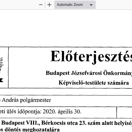
Zoom
Zoom
Out
In
El
terjeszté
ő
Budapest
 Józsefvárosi 
Önkormány
Képvisel
-testülete 
számára 
ő
 
András 
polgármester
eti 
ülés 
id
pontja:
 2020.
 április
 30.
ő
 
 Budapest
 VIII., 
Bérkocsis 
utca
 23.
 szám 
alatt 
helyisé
s 
döntés 
meghozatalára