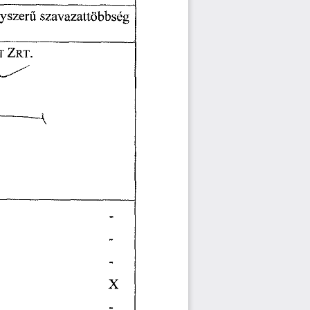
yszer
szavazattöbbség 
ű
T 
ZRT. 
A
--
----
- 
- 
- 
 
X 
- 