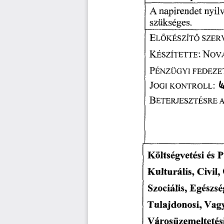
A 
 napirendet 
nyil
szükséges. 
EL
KÉSZÍT
SZER
Ő
Ő
KÉSZÍTETTE. 
NOVÁ
PÉNZÜGYI 
FEDEZE
JOGI 
KONTROLL: 
U
BETERJESZTÉSRE 
Költségvetési 
és 
P
Kulturális, 
Civil, 
Szociális, 
Egészsé
Tulajdonosi, 
Vagy
Városüzemeltetés