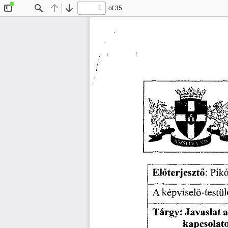
of 35
Toggle
Find
Previous
Next
Sidebar
El
terjeszt
: 
Pikó
ő
ő
A
 képvisel
-testül
ő
Tárgy: 
Javaslat 
a
kapcsolato