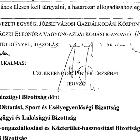
vános 
ülésen 
kell 
tárgyalni, 
a 
határozat 
elfogadásához 
eg
VEZETI 
EGYSÉG: 
JÓZSEFVÁROSI 
GAZDÁLKODÁSI 
KÖZPON
 C
CZKI 
ELEONÓRA 
VAGYONGAZDÁLKODÁSI 
IGAZGATÓ
«6
4 
TET 
IGÉNYEL, 
IGAZOLÁS: 
- 
sitb.
4
1
\ 
ALKALMAS: 
CZUKKERN 
D 
a 
ERZSÉBET 
JEGY
‘k
 • 
énzügyi 
Bizottság 
dönt 
Oktatási,
 Sport
 és 
Esélyegyenl
ségi 
Bizottság 
ő
gügyi 
és 
Lakásügyi 
Bizottság 
ongazdálkodási 
és 
Közterület-hasznosítási 
Bizottság
i 
Bizottság 